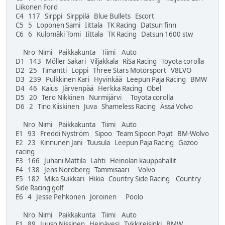
Liikonen Ford
C4 117 Sirppi Sirppilä Blue Bullets Escort
C5 5 Loponen Sami Iittala TK Racing Datsun finn
C6 6 Kulomäki Tomi Iittala TK Racing Datsun 1600 stw
Nro Nimi Paikkakunta Tiimi Auto
D1 143 Möller Sakari Viljakkala RiSa Racing Toyota corolla
D2 25 Timantti Loppi Three Stars Motorsport V8LVO
D3 239 Pulkkinen Kari Hyvinkää Leepun Paja Racing BMW
D4 46 Kaius Järvenpää Herkka Racing Obel
D5 20 Tero Nikkinen Nurmijärvi Toyota corolla
D6 2 Tino Kiiskinen Juva Shameless Racing Ässä Volvo
Nro Nimi Paikkakunta Tiimi Auto
E1 93 Freddi Nyström Sipoo Team Sipoon Pojat BM-Wolvo
E2 23 Kinnunen Jani Tuusula Leepun Paja Racing Gazoo
racing
E3 166 Juhani Mattila Lahti Heinolan kauppahallit
E4 138 Jens Nordberg Tammisaari Volvo
E5 182 Mika Suikkari Hikiä Country Side Racing Country
Side Racing golf
E6 4 Jesse Pehkonen Joroinen Poolo
Nro Nimi Paikkakunta Tiimi Auto
F1 89 Juuso Nissinen Heinävesi Tykkireisinki BMW