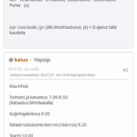
Puma (u)
(u)= Uusi kuski, (j)= Jälki-ilmoittautunut, (e) = Ei ajanut tällä
kaudella
kaius
Ylläpitäjä
07.07.25 - klo:14:58
#2
Viimeisin muokkaus
: 08.07.25 - klo:19:54 käyttäjältä kaius
Kisa infoa!
Toimisto ja katsastus 7.00-8.55
(Katsastus lähtölaatalla)
Kuljettajakokous 9.00
Rataan tutustumis kierros (1kierros) 9.20
Startti 10.00