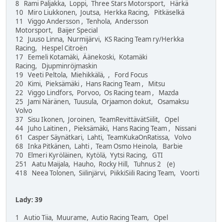
8 Rami Paljakka, Loppi, Three Stars Motorsport, Härkä
10 Miro Liukkonen, Joutsa, Herkka Racing, Pitkäselkä
11 Viggo Andersson , Tenhola, Andersson
Motorsport, Baijer Special
12 Juuso Linna, Nurmijärvi, KS Racing Team ry/Herkka
Racing, Hespel Citroën
17 Eemeli Kotamäki, Äänekoski, Kotamäki
Racing, Djupminröjmaskin
19 Veeti Peltola, Miehikkälä, , Ford Focus
20 Kimi, Pieksämäki , Hans Racing Team , Mitsu
22 Viggo Lindfors, Porvoo, Os Racing team , Mazda
25 Jami Näränen, Tuusula, Orjaamon dokut, Osamaksu
Volvo
37 Sisu Ikonen, Joroinen, TeamRevittävätSiilit, Opel
44 Juho Laitinen , Pieksämäki, Hans Racing Team , Nissani
61 Casper Säynätkari, Lahti, TeamKukaOnRatissa, Volvo
68 Inka Pitkänen, Lahti , Team Osmo Heinola, Barbie
70 Elmeri Kyröläinen, Kytölä, Yytsi Racing, GTI
251 Aatu Maijala, Hauho, Rocky Hill, Tuhnus 2 (e)
418 Neea Tolonen, Siilinjärvi, PiikkiSiili Racing Team, Voorti
Lady: 39
1 Autio Tiia, Muurame, Autio Racing Team, Opel