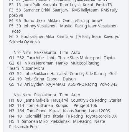
F2 15 Jomi Pulli Kouvola Team Löysät Kukot Fiesta T5
F3 58 Samanen Erkki Saarijärvi RMS Rallyteam RMS rally
pösö v8
F4 96 Romu-Ukko Mikkeli OneLifeRacing bmw?
F5 30 Johnny Vesalainen Mustio Racing team Vesalainen
Pösö
F6 3 Ruotsalainen Mika Saarijärvi JTA Rally Team Kaivutyö
Salmela Oy Volvo
Nro Nimi Paikkakunta Tiimi Auto
G1 232 Turo Vitie Lahti Three Stars Motorsport Tojota
G2 81 Niklas Nordman Hanko Multitool Racing
Team Nissan Micra
G3 52 Juho Suikkari Hausjärvi Country Side Racing Golf
G4 19 Robi Sinha Espoo Datsun
G5 18 Ari Gylden RAJAMÄKI ASG PRO Racing Volvo 343
Nro Nimi Paikkakunta Tiimi Auto
H1 80 Janne Mäkelä Hausjärvi Country Side Racing Starlet
H2 114 Tom Huttunen Kuopio Peugeot 106
H3 164 Tomi Rinne Kiikala Kaaos Racing Lada 1200S
H4 10 Kulomäki Tero Iittala TK Racing Toyota corolla DX
H5 1 Simonen Miko Pieksämäki MS-Racing Neste
Pieksämäki Ford