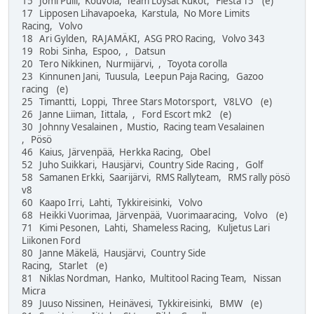
15 Jomi Pulli, Kouvola, Team Löysät Kukot, Fiesta T5 (e)
17 Lipposen Lihavapoeka, Karstula, No More Limits
Racing, Volvo
18 Ari Gylden, RAJAMÄKI, ASG PRO Racing, Volvo 343
19 Robi Sinha, Espoo, , Datsun
20 Tero Nikkinen, Nurmijärvi, , Toyota corolla
23 Kinnunen Jani, Tuusula, Leepun Paja Racing, Gazoo
racing (e)
25 Timantti, Loppi, Three Stars Motorsport, V8LVO (e)
26 Janne Liiman, Iittala, , Ford Escort mk2 (e)
30 Johnny Vesalainen , Mustio, Racing team Vesalainen
, Pösö
46 Kaius, Järvenpää, Herkka Racing, Obel
52 Juho Suikkari, Hausjärvi, Country Side Racing , Golf
58 Samanen Erkki, Saarijärvi, RMS Rallyteam, RMS rally pösö
v8
60 Kaapo Irri, Lahti, Tykkireisinki, Volvo
68 Heikki Vuorimaa, Järvenpää, Vuorimaaracing, Volvo (e)
71 Kimi Pesonen, Lahti, Shameless Racing, Kuljetus Lari
Liikonen Ford
80 Janne Mäkelä, Hausjärvi, Country Side
Racing, Starlet (e)
81 Niklas Nordman, Hanko, Multitool Racing Team, Nissan
Micra
89 Juuso Nissinen, Heinävesi, Tykkireisinki, BMW (e)