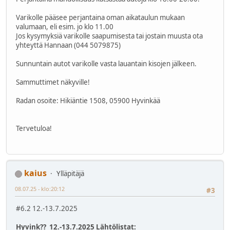
Varikolle pääsee perjantaina oman aikataulun mukaan
valumaan, eli esim. jo klo 11.00
Jos kysymyksiä varikolle saapumisesta tai jostain muusta ota
yhteyttä Hannaan (044 5079875)
Sunnuntain autot varikolle vasta lauantain kisojen jälkeen.
Sammuttimet näkyville!
Radan osoite: Hikiäntie 1508, 05900 Hyvinkää
Tervetuloa!
kaius
Ylläpitäjä
08.07.25 - klo:20:12
#3
#6.2 12.-13.7.2025
Hyvink?? 12.-13.7.2025 Lähtölistat: