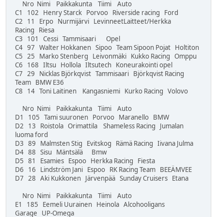
Nro Nimi Paikkakunta Tiimi Auto
C1 102 Henry Starck Porvoo Riverside racing Ford
C2 11 Erpo Nurmijärvi LevinneetLaitteet/Herkka
Racing Riesa
C3 101 Cessi Tammisaari Opel
C4 97 Walter Hokkanen Sipoo Team Sipoon Pojat Holtiton
C5 25 Marko Stenberg Leivonmäki Kukko Racing Omppu
C6 168 Iltsu Hollola Iltsutech Koneurakointi opel
C7 29 Nicklas Björkqvist Tammisaari Björkqvist Racing
Team BMW E36
C8 14 Toni Laitinen Kangasniemi Kurko Racing Volovo
Nro Nimi Paikkakunta Tiimi Auto
D1 105 Tami suuronen Porvoo Maranello BMW
D2 13 Roistola Orimattila Shameless Racing Jumalan
luoma ford
D3 89 Malmsten Stig Evitskog Rämä Racing Iivana Julma
D4 88 Sisu Mäntsälä Bmw
D5 81 Esamies Espoo Herkka Racing Fiesta
D6 16 Lindström Jani Espoo RK Racing Team BEEÄMVEE
D7 28 Aki Kukkonen Järvenpää Sunday Cruisers Etana
Nro Nimi Paikkakunta Tiimi Auto
E1 185 Eemeli Uurainen Heinola Alcohooligans
Garage UP-Omega