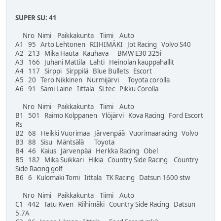
SUPER SU: 41
Nro Nimi Paikkakunta Tiimi Auto
A1 95 Arto Lehtonen RIIHIMÄKI Jot Racing Volvo S40
A2 213 Mika Hauta Kauhava BMW E30 325i
A3 166 Juhani Mattila Lahti Heinolan kauppahallit
A4 117 Sirppi Sirppilä Blue Bullets Escort
A5 20 Tero Nikkinen Nurmijärvi Toyota corolla
A6 91 Sami Laine Iittala SLtec Pikku Corolla
Nro Nimi Paikkakunta Tiimi Auto
B1 501 Raimo Kolppanen Ylöjärvi Kova Racing Ford Escort
Rs
B2 68 Heikki Vuorimaa Järvenpää Vuorimaaracing Volvo
B3 88 Sisu Mäntsälä Toyota
B4 46 Kaius Järvenpää Herkka Racing Obel
B5 182 Mika Suikkari Hikiä Country Side Racing Country
Side Racing golf
B6 6 Kulomäki Tomi Iittala TK Racing Datsun 1600 stw
Nro Nimi Paikkakunta Tiimi Auto
C1 442 Tatu Kven Riihimäki Country Side Racing Datsun
5.7A