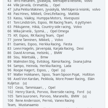
43 Tero Hietanen, Jyväskylä, Mehtäperä Reisinki, volvo
44 Ville Järvelä, Orimattila, , Opel
47 Juha Pekka Mäkinen, Jyväskylä, Mehtäperä reisinki, volvo
48 Pasi Hines, Mikkeli, OneLifeRacing, Matilda
53 Kassu, Vääksy, Humppa Motors, Kivespussi
61 Toni Lindström, Espoo, RK Racing Team, 6 pyttynen
63 Pikkujanne, Hikiä, Country side racing, Volvo
66 Mika Järvelä , Sysmä , , Opel Omega
75 KP, Espoo, RK Racing Team, Opel
77 Jonne Tanninen, Mikkeli, , Volvo
81 Esamies, Espoo, Herkka Racing, Fiesta
83 Leevi Hagelin, Järvenpää, Karjala Racing, Dexi
86 David Aromaa, Helsinki, , BMW
88 Sisu, Mäntsälä, , Bmw
89 Malmsten Stig, Evitskog, Rämä Racing, Iivana Julma
94 Sampo, Heinola, Herkka Racing, Lada
96 Roope Hagert, Espoo, , Opel (u)
97 Walter Hokkanen, Sipoo, Team Sipoon Pojat, Holtiton
98 Axeli Von Kardan, Peikkola, More Power Racing, Eläin
Kuljetus (u)
101 Cessi, Tammisaari , , Opel
102 Henry Starck, Porvoo, Riverside racing, Ford (u)
105 Tami suuronen, Porvoo, Maranello, BMW (u)
106 Rene Andersson, Perniö, Vanex Racing
Team, Mustanaamio