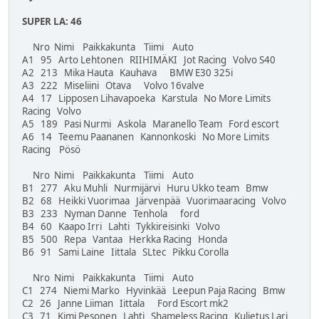
SUPER LA: 46
Nro Nimi Paikkakunta Tiimi Auto
A1 95 Arto Lehtonen RIIHIMÄKI Jot Racing Volvo S40
A2 213 Mika Hauta Kauhava BMW E30 325i
A3 222 Miseliini Otava Volvo 16valve
A4 17 Lipposen Lihavapoeka Karstula No More Limits
Racing Volvo
A5 189 Pasi Nurmi Askola Maranello Team Ford escort
A6 14 Teemu Paananen Kannonkoski No More Limits
Racing Pösö
Nro Nimi Paikkakunta Tiimi Auto
B1 277 Aku Muhli Nurmijärvi Huru Ukko team Bmw
B2 68 Heikki Vuorimaa Järvenpää Vuorimaaracing Volvo
B3 233 Nyman Danne Tenhola ford
B4 60 Kaapo Irri Lahti Tykkireisinki Volvo
B5 500 Repa Vantaa Herkka Racing Honda
B6 91 Sami Laine Iittala SLtec Pikku Corolla
Nro Nimi Paikkakunta Tiimi Auto
C1 274 Niemi Marko Hyvinkää Leepun Paja Racing Bmw
C2 26 Janne Liiman Iittala Ford Escort mk2
C3 71 Kimi Pesonen Lahti Shameless Racing Kuljetus Lari