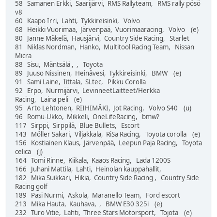
58 Samanen Erkki, Saarijärvi, RMS Rallyteam, RMS rally pösö
v8
60 Kaapo Irri, Lahti, Tykkireisinki, Volvo
68 Heikki Vuorimaa, Järvenpää, Vuorimaaracing, Volvo (e)
80 Janne Mäkelä, Hausjärvi, Country Side Racing, Starlet
81 Niklas Nordman, Hanko, Multitool Racing Team, Nissan
Micra
88 Sisu, Mäntsälä , , Toyota
89 Juuso Nissinen, Heinävesi, Tykkireisinki, BMW (e)
91 Sami Laine, Iittala, SLtec, Pikku Corolla
92 Erpo, Nurmijärvi, LevinneetLaitteet/Herkka
Racing, Laina peli (e)
95 Arto Lehtonen, RIIHIMÄKI, Jot Racing, Volvo S40 (u)
96 Romu-Ukko, Mikkeli, OneLifeRacing, bmw?
117 Sirppi, Sirppilä, Blue Bullets, Escort
143 Möller Sakari, Viljakkala, RiSa Racing, Toyota corolla (e)
156 Kostiainen Klaus, Järvenpää, Leepun Paja Racing, Toyota
celica (j)
164 Tomi Rinne, Kiikala, Kaaos Racing, Lada 1200S
166 Juhani Mattila, Lahti, Heinolan kauppahallit,
182 Mika Suikkari, Hikiä, Country Side Racing , Country Side
Racing golf
189 Pasi Nurmi, Askola, Maranello Team, Ford escort
213 Mika Hauta, Kauhava, , BMW E30 325i (e)
232 Turo Vitie, Lahti, Three Stars Motorsport, Tojota (e)