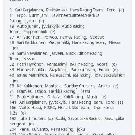
9 Kari Karjalainen, Pieksämäki, Hans Racing Team, Ford (e)
11 Erpo, Nurmijärvi, LevinneetLaitteet/Herkka
Racing, Jyrsin (e)
19 Autio Juhani, Jyväskylä, Autio Racing
Team, Pappamobiili (e)
27 Ari Vuorinen, Porvoo, Pemasi Racing, VeeSex
28 Sari Kärkkäinen, Pieksämäki, Hans Racing Team, Nissan
(e)
29 Sami Nevalainen, Järvelä, Black Edition Racing
Team, Nissan
32 Petri Hyvönen, Rantasalmi, RÄHY Racing, voorti (e)
33 Hannes Paukku, Vaajakoski, Paukku Team, Foodi (e)
46 Janne Manninen, Rantasalmi, J&J racing, Joku saksalainen
(e)
68 Kai Kukkonen, Mäntsälä, Sunday Cruisers, Ankka (e)
81 Esamies, Espoo, Herkka Racing, Fiesta
91 Pauli Hattunen, Ohkola, Koli Racing, Musti (e)
141 Ari Karjalainen, Jyväskylä, Hans Racing Team, Ford (e)
166 Voitto Hassi, KISKO, Huru Ukko team, Opel korsa
1.2s (e)
192 Juha Timonen, Juankoski, Savonpiika Racing, Savonpiika
peugeot (e)
204 Pena, Kuivanto, Pena Racing, joku
401 Vesa Roihas, Tervakoski, Bussihuolto, Bussihuolto