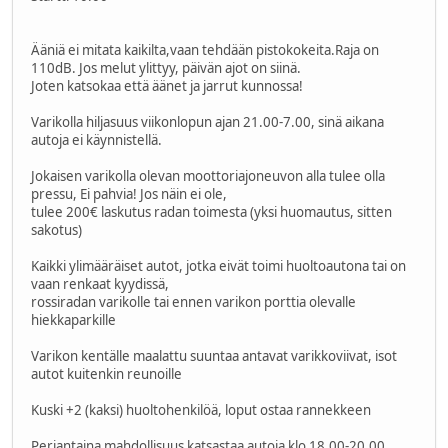
Ääniä ei mitata kaikilta,vaan tehdään pistokokeita.Raja on
110dB. Jos melut ylittyy, päivän ajot on siinä.
Joten katsokaa että äänet ja jarrut kunnossa!
Varikolla hiljasuus viikonlopun ajan 21.00-7.00, sinä aikana
autoja ei käynnistellä.
Jokaisen varikolla olevan moottoriajoneuvon alla tulee olla
pressu, Ei pahvia! Jos näin ei ole,
tulee 200€ laskutus radan toimesta (yksi huomautus, sitten
sakotus)
Kaikki ylimääräiset autot, jotka eivät toimi huoltoautona tai on
vaan renkaat kyydissä,
rossiradan varikolle tai ennen varikon porttia olevalle
hiekkaparkille
Varikon kentälle maalattu suuntaa antavat varikkoviivat, isot
autot kuitenkin reunoille
Kuski +2 (kaksi) huoltohenkilöä, loput ostaa rannekkeen
Perjantaina mahdollisuus katsastaa autoja klo 18.00-20.00.