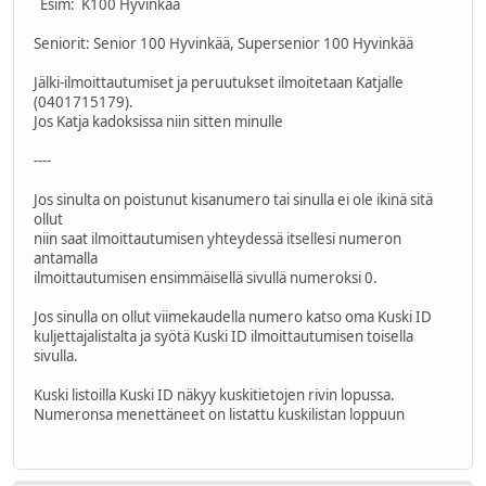
Esim: K100 Hyvinkää
Seniorit: Senior 100 Hyvinkää, Supersenior 100 Hyvinkää
Jälki-ilmoittautumiset ja peruutukset ilmoitetaan Katjalle
(0401715179).
Jos Katja kadoksissa niin sitten minulle
----
Jos sinulta on poistunut kisanumero tai sinulla ei ole ikinä sitä
ollut
niin saat ilmoittautumisen yhteydessä itsellesi numeron
antamalla
ilmoittautumisen ensimmäisellä sivullä numeroksi 0.
Jos sinulla on ollut viimekaudella numero katso oma Kuski ID
kuljettajalistalta ja syötä Kuski ID ilmoittautumisen toisella
sivulla.
Kuski listoilla Kuski ID näkyy kuskitietojen rivin lopussa.
Numeronsa menettäneet on listattu kuskilistan loppuun