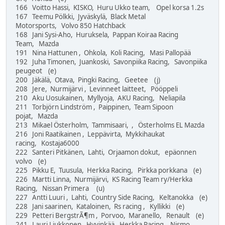
166 Voitto Hassi, KISKO, Huru Ukko team, Opel korsa 1.2s
167 Teemu Pölkki, Jyväskylä, Black Metal
Motorsports, Volvo 850 Hatchback
168 Jani Sysi-Aho, Huruksela, Pappan Koiraa Racing
Team, Mazda
191 Nina Hattunen , Ohkola, Koli Racing, Masi Pallopää
192 Juha Timonen, Juankoski, Savonpiika Racing, Savonpiika
peugeot (e)
200 Jäkälä, Otava, Pingki Racing, Geetee (j)
208 Jere, Nurmijärvi , Levinneet laitteet, Pööppeli
210 Aku Uosukainen, Myllyoja, AKU Racing, Neliapila
211 Torbjörn Lindström , Paippinen, Team Sipoon
pojat, Mazda
213 Mikael Österholm, Tammisaari, , Österholms EL Mazda
216 Joni Raatikainen , Leppävirta, Mykkihaukat
racing, Kostaja6000
222 Santeri Pitkänen, Lahti, Orjaamon dokut, epäonnen
volvo (e)
225 Pikku E, Tuusula, Herkka Racing, Pirkka porkkana (e)
226 Martti Linna, Nurmijärvi, KS Racing Team ry/Herkka
Racing, Nissan Primera (u)
227 Antti Luuri , Lahti, Country Side Racing, Keltanokka (e)
228 Jani saarinen, Kataloinen, Rs racing , Kyllikki (e)
229 Petteri BergstrÃ¶m , Porvoo, Maranello, Renault (e)
241 Lauri Liukkonen, Hyvinkää, Herkka Racing, Nismo