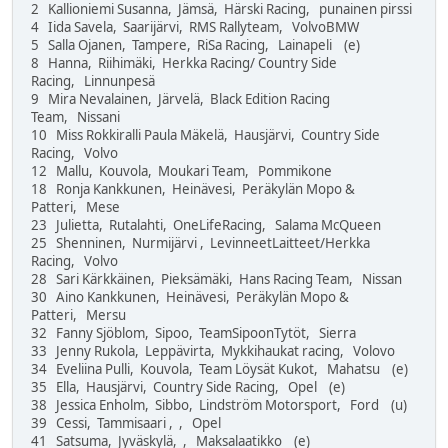
2 Kallioniemi Susanna, Jämsä, Härski Racing, punainen pirssi
4 Iida Savela, Saarijärvi, RMS Rallyteam, VolvoBMW
5 Salla Ojanen, Tampere, RiSa Racing, Lainapeli (e)
8 Hanna, Riihimäki, Herkka Racing/ Country Side
Racing, Linnunpesä
9 Mira Nevalainen, Järvelä, Black Edition Racing
Team, Nissani
10 Miss Rokkiralli Paula Mäkelä, Hausjärvi, Country Side
Racing, Volvo
12 Mallu, Kouvola, Moukari Team, Pommikone
18 Ronja Kankkunen, Heinävesi, Peräkylän Mopo &
Patteri, Mese
23 Julietta, Rutalahti, OneLifeRacing, Salama McQueen
25 Shenninen, Nurmijärvi , LevinneetLaitteet/Herkka
Racing, Volvo
28 Sari Kärkkäinen, Pieksämäki, Hans Racing Team, Nissan
30 Aino Kankkunen, Heinävesi, Peräkylän Mopo &
Patteri, Mersu
32 Fanny Sjöblom, Sipoo, TeamSipoonTytöt, Sierra
33 Jenny Rukola, Leppävirta, Mykkihaukat racing, Volovo
34 Eveliina Pulli, Kouvola, Team Löysät Kukot, Mahatsu (e)
35 Ella, Hausjärvi, Country Side Racing, Opel (e)
38 Jessica Enholm, Sibbo, Lindström Motorsport, Ford (u)
39 Cessi, Tammisaari , , Opel
41 Satsuma, Jyväskylä, , Maksalaatikko (e)