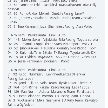
C2 26 Janne Liiman Iittala Ford Escort mk2
C3 58 Samanen Erkki Saarijärvi RMS Rallyteam RMS rally
pösö v8
C4 96 Romu-Ukko Mikkeli OneLifeRacing bmw?
C5 30 Johnny Vesalainen Mustio Racing team Vesalainen
Pösö
C6 2 Tino Kiiskinen Juva Shameless Racing Ässä Volvo
Nro Nimi Paikkakunta Tiimi Auto
D1 143 Möller Sakari Viljakkala RiSa Racing Toyota corolla
D2 25 Timantti Loppi Three Stars Motorsport V8LVO
D3 52 Juho Suikkari Hausjärvi Country Side Racing Golf
D4 10 Kulomäki Tero Iittala TK Racing Toyota corolla DX
D5 18 Ari Gylden RAJAMÄKI ASG PRO Racing Volvo 343
D6 4 Jesse Pehkonen Joroinen Poolo
Nro Nimi Paikkakunta Tiimi Auto
E1 92 Erpo Nurmijärvi LevinneetLaitteet/Herkka
Racing Laina peli
E2 15 Jomi Pulli Kouvola Team Löysät Kukot Fiesta T5
E3 164 Tomi Rinne Kiikala Kaaos Racing Lada 1200S
E4 189 Pasi Nurmi Askola Maranello Team Ford escort
E5 9 Oscar Selander Porvoo Os Racing Team Honda
E6 3 Ruotsalainen Mika Saarijärvi JTA Rally Team Kaivutyö
Salmela Oy Volvo