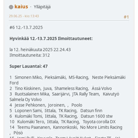
kaius
Ylläpitäjä
29.06.25 - klo:13:43
#1
#6 12.-13.7.2025
Hyvinkää 12.-13.7.2025 Ilmoittautuneet:
la 12. heinäkuuta 2025 22.24.43
Ilmoittautuneita: 312
Super Lauantai: 47
1 Simonen Miko, Pieksämäki, MS-Racing, Neste Pieksämäki
Ford
2 Tino Kiiskinen, Juva, Shameless Racing, Ässä Volvo
3 Ruotsalainen Mika, Saarijärvi, JTA Rally Team, Kaivutyö
Salmela Oy Volvo
4 Jesse Pehkonen, Joroinen, , Poolo
5 Loponen Sami, Iittala, TK Racing, Datsun finn
6 Kulomäki Tomi, Iittala, TK Racing, Datsun 1600 stw
10 Kulomäki Tero, Iittala, TK Racing, Toyota corolla DX
14 Teemu Paananen, Kannonkoski, No More Limits Racing
, Pösö