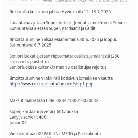
Viimeisin muokkaus
: 07.07.25 - klo:12:10 käyttäjältä kaius
Rokkirallin kesäkausi jatkuu Hyvinkäällä 12.-13.7.2025
Lauantaina ajetaan Super, Vetarit, Junnut ja molemmat Seniorit
Sunnuntaina ajetaan Super, Kardaanit ja Leidit
Ilmoittautuminen alkaa Maanantaina 30.6.2025 ja loppuu
Sunnuntaina 6.7.2025
Seniori luokat ajetaan riippumatta osallistujamäärästä (250
rajasääntö poistettu)
Seniorluokissa kuitenkin max 18 osallistujaa rajoitus
Ilmoittautuminen rokkiralli kotisivun lomakkeen kautta
http://www.rokkiralli.info/lomake/step1.php
Maksut maksetaan tilille FI8342130010030042
Super, kardaani ja vetari 60€/luokka
Lady ja seniorit 40€
Junior 0€
Viestikenttään KILPAILUNUMERO ja Paikkakunta