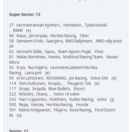
Super Senior: 13
27 Kermanrannan Kyntteri , Heinävesi , Tykkireisinki
, BMW (e)
46 Kaius, Järvenpää, Herkka Racing, Obel
58 Samanen Erkki, Saarijärvi, RMS Rallyteam, RMS rally pösö
v8
62 Kenneth Ståle, Sipoo, Team Sipoon Pojat, Pösö
81 Niklas Nordman, Hanko, Multitool Racing Team, Nissan
Micra
92 Erpo, Nurmijärvi, LevinneetLaitteet/Herkka
Racing, Laina peli (e)
95 Arto Lehtonen, RIIHIMÄKI, Jot Racing, Volvo S40 (e)
114 Tom Huttunen, Kuopio, , Peugeot 106 (e)
117 Sirppi, Sirppilä, Blue Bullets, Escort
222 Miseliini, Otava, , Volvo 16 valve
242 Harri Lipponen, Huittinen, Kukko Racing, volvo (j)
500 Repa, Vantaa, Herkka Racing, Honda
501 Raimo Kolppanen, Ylöjärvi, Kova Racing, Ford Escort
Rs (u)
Senior: 17