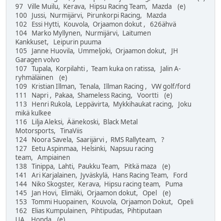
97 Ville Muilu, Kerava, Hipsu Racing Team, Mazda (e)
100 Jussi, Nurmijärvi, Pirunkorpi Racing, Mazda
102 Essi Hytti, Kouvola, Orjaamon dokut , 626ähvä
104 Marko Myllynen, Nurmijärvi, Laitumen
Kankkuset, Leipurin puuma
105 Janne Huovila, Ummeljoki, Orjaamon dokut, JH
Garagen volvo
107 Tupala, Korpilahti , Team kuka on ratissa, Jalin A-
ryhmäläinen (e)
109 Kristian Illman, Tenala, Illman Racing , VW golf/ford
111 Napri , Pakaa, Shameless Racing, Voortti (e)
113 Henri Rukola, Leppävirta, Mykkihaukat racing, Joku
mikä kulkee
116 Lilja Aleksi, Äänekoski, Black Metal
Motorsports, TinaViis
124 Noora Savela, Saarijärvi , RMS Rallyteam, ?
127 Eetu Aspinmaa, Helsinki, Napsuu racing
team, Ampiainen
138 Tinippa, Lahti, Paukku Team, Pitkä maza (e)
141 Ari Karjalainen, Jyväskylä, Hans Racing Team, Ford
144 Niko Skogster, Kerava, Hipsu racing team, Puma
145 Jan Hovi, Elimäki, Orjaamon dokut, Opel (e)
153 Tommi Huopainen, Kouvola, Orjaamon Dokut, Opeli
162 Elias Kumpulainen, Pihtipudas, Pihtiputaan
UA, Honda (e)