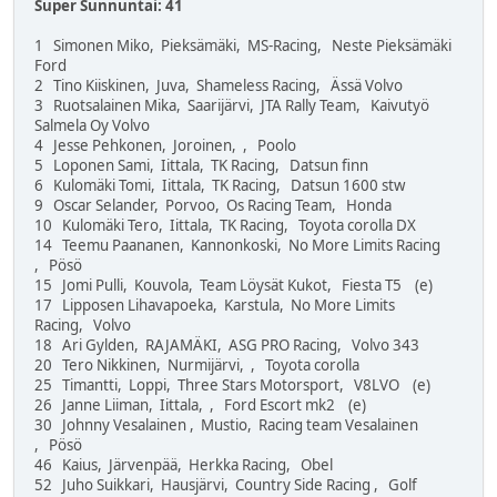
Super Sunnuntai: 41
1 Simonen Miko, Pieksämäki, MS-Racing, Neste Pieksämäki
Ford
2 Tino Kiiskinen, Juva, Shameless Racing, Ässä Volvo
3 Ruotsalainen Mika, Saarijärvi, JTA Rally Team, Kaivutyö
Salmela Oy Volvo
4 Jesse Pehkonen, Joroinen, , Poolo
5 Loponen Sami, Iittala, TK Racing, Datsun finn
6 Kulomäki Tomi, Iittala, TK Racing, Datsun 1600 stw
9 Oscar Selander, Porvoo, Os Racing Team, Honda
10 Kulomäki Tero, Iittala, TK Racing, Toyota corolla DX
14 Teemu Paananen, Kannonkoski, No More Limits Racing
, Pösö
15 Jomi Pulli, Kouvola, Team Löysät Kukot, Fiesta T5 (e)
17 Lipposen Lihavapoeka, Karstula, No More Limits
Racing, Volvo
18 Ari Gylden, RAJAMÄKI, ASG PRO Racing, Volvo 343
20 Tero Nikkinen, Nurmijärvi, , Toyota corolla
25 Timantti, Loppi, Three Stars Motorsport, V8LVO (e)
26 Janne Liiman, Iittala, , Ford Escort mk2 (e)
30 Johnny Vesalainen , Mustio, Racing team Vesalainen
, Pösö
46 Kaius, Järvenpää, Herkka Racing, Obel
52 Juho Suikkari, Hausjärvi, Country Side Racing , Golf