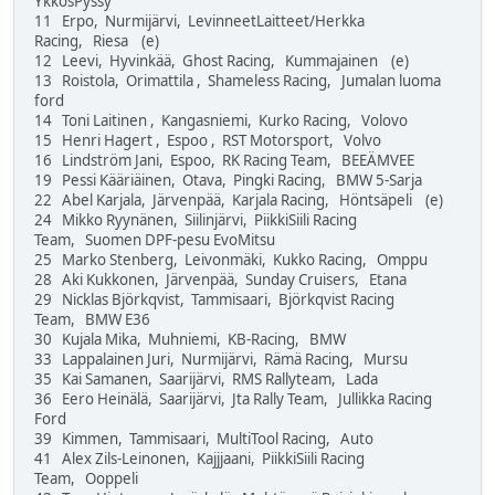
YkkösPyssy
11 Erpo, Nurmijärvi, LevinneetLaitteet/Herkka
Racing, Riesa (e)
12 Leevi, Hyvinkää, Ghost Racing, Kummajainen (e)
13 Roistola, Orimattila , Shameless Racing, Jumalan luoma
ford
14 Toni Laitinen , Kangasniemi, Kurko Racing, Volovo
15 Henri Hagert , Espoo , RST Motorsport, Volvo
16 Lindström Jani, Espoo, RK Racing Team, BEEÄMVEE
19 Pessi Kääriäinen, Otava, Pingki Racing, BMW 5-Sarja
22 Abel Karjala, Järvenpää, Karjala Racing, Höntsäpeli (e)
24 Mikko Ryynänen, Siilinjärvi, PiikkiSiili Racing
Team, Suomen DPF-pesu EvoMitsu
25 Marko Stenberg, Leivonmäki, Kukko Racing, Omppu
28 Aki Kukkonen, Järvenpää, Sunday Cruisers, Etana
29 Nicklas Björkqvist, Tammisaari, Björkqvist Racing
Team, BMW E36
30 Kujala Mika, Muhniemi, KB-Racing, BMW
33 Lappalainen Juri, Nurmijärvi, Rämä Racing, Mursu
35 Kai Samanen, Saarijärvi, RMS Rallyteam, Lada
36 Eero Heinälä, Saarijärvi, Jta Rally Team, Jullikka Racing
Ford
39 Kimmen, Tammisaari, MultiTool Racing, Auto
41 Alex Zils-Leinonen, Kajjjaani, PiikkiSiili Racing
Team, Ooppeli