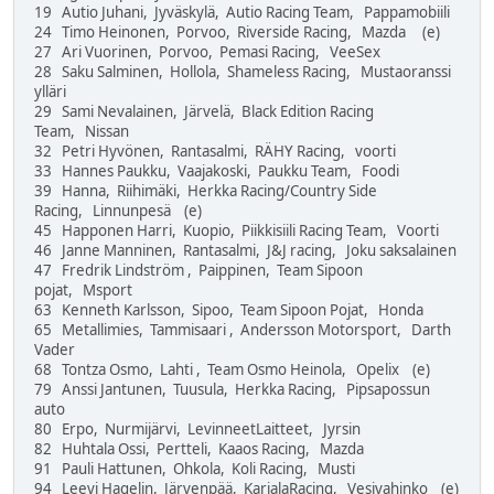
19 Autio Juhani, Jyväskylä, Autio Racing Team, Pappamobiili
24 Timo Heinonen, Porvoo, Riverside Racing, Mazda (e)
27 Ari Vuorinen, Porvoo, Pemasi Racing, VeeSex
28 Saku Salminen, Hollola, Shameless Racing, Mustaoranssi
ylläri
29 Sami Nevalainen, Järvelä, Black Edition Racing
Team, Nissan
32 Petri Hyvönen, Rantasalmi, RÄHY Racing, voorti
33 Hannes Paukku, Vaajakoski, Paukku Team, Foodi
39 Hanna, Riihimäki, Herkka Racing/Country Side
Racing, Linnunpesä (e)
45 Happonen Harri, Kuopio, Piikkisiili Racing Team, Voorti
46 Janne Manninen, Rantasalmi, J&J racing, Joku saksalainen
47 Fredrik Lindström , Paippinen, Team Sipoon
pojat, Msport
63 Kenneth Karlsson, Sipoo, Team Sipoon Pojat, Honda
65 Metallimies, Tammisaari , Andersson Motorsport, Darth
Vader
68 Tontza Osmo, Lahti , Team Osmo Heinola, Opelix (e)
79 Anssi Jantunen, Tuusula, Herkka Racing, Pipsapossun
auto
80 Erpo, Nurmijärvi, LevinneetLaitteet, Jyrsin
82 Huhtala Ossi, Pertteli, Kaaos Racing, Mazda
91 Pauli Hattunen, Ohkola, Koli Racing, Musti
94 Leevi Hagelin, Järvenpää, KarjalaRacing, Vesivahinko (e)