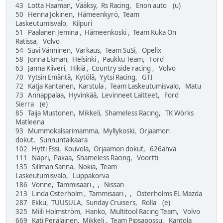
43 Lotta Haaman, Vääksy, Rs Racing, Enon auto (u)
50 Henna Jokinen, Hämeenkyrö, Team
Laskeutumisvalo, Kilpuri
51 Paalanen Jemina , Hämeenkoski , Team Kuka On
Ratissa, Volvo
54 Suvi Vänninen, Varkaus, Team SuSi, Opelix
58 Jonna Ekman, Helsinki , Paukku Team, Ford
63 Janna Kiiveri, Hikiä , Country side racing , Volvo
70 Yytsin Emäntä, Kytölä, Yytsi Racing, GTI
72 Katja Kantanen, Karstula , Team Laskeutumisvalo, Matu
73 Annappalaa, Hyvinkää, Levinneet Laitteet, Ford
Sierra (e)
85 Taija Mustonen, Mikkeli, Shameless Racing, TK Wörks
Matleena
93 Mummokalsarimamma, Myllykoski, Orjaamon
dokut, Sunnuntaikaara
102 Hytti Essi, Kouvola, Orjaamon dokut, 626ähvä
111 Napri, Pakaa, Shameless Racing, Voortti
135 Sillman Sanna, Nokia, Team
Laskeutumisvalo, Luppakorva
186 Vonne, Tammisaari , , Nissan
213 Linda Österholm , Tammisaari , , Österholms EL Mazda
287 Ekku, TUUSULA, Sunday Cruisers, Rolla (e)
325 Miili Holmström, Hanko, Multitool Racing Team, Volvo
669 Kati Peräläinen, Mikkeli , Team Pipsapossu, Kantola