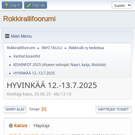
Log in
Sign up
Rokkirallifoorumi
Main Menu
Rokkirallifoorumi
INFO TAULU
Rokkiralli ry tiedottaa
►
►
Vanhat kisainfot
►
KISAINFOT 2025
(Alueen valvojat:
Napri
,
katja
,
Roistola
)
►
HYVINKÄÄ 12.-13.7.2025
►
HYVINKÄÄ 12.-13.7.2025
Aloittaja kaius, 29.06.25 - klo:13:19
Sivuja
1
SIIRRY ALAS
KÄYTTÄJÄN TOIMET
kaius
Ylläpitäjä
29.06.25 - klo:13:19