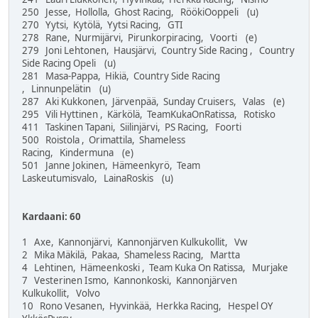
250 Jesse, Hollolla, Ghost Racing, RöökiOoppeli (u)
270 Yytsi, Kytölä, Yytsi Racing, GTI
278 Rane, Nurmijärvi, Pirunkorpiracing, Voorti (e)
279 Joni Lehtonen, Hausjärvi, Country Side Racing , Country
Side Racing Opeli (u)
281 Masa-Pappa, Hikiä, Country Side Racing
, Linnunpelätin (u)
287 Aki Kukkonen, Järvenpää, Sunday Cruisers, Valas (e)
295 Vili Hyttinen , Kärkölä, TeamKukaOnRatissa, Rotisko
411 Taskinen Tapani, Siilinjärvi, PS Racing, Foorti
500 Roistola , Orimattila, Shameless
Racing, Kindermuna (e)
501 Janne Jokinen, Hämeenkyrö, Team
Laskeutumisvalo, LainaRoskis (u)
Kardaani: 60
1 Axe, Kannonjärvi, Kannonjärven Kulkukollit, Vw
2 Mika Mäkilä, Pakaa, Shameless Racing, Martta
4 Lehtinen, Hämeenkoski , Team Kuka On Ratissa, Murjake
7 Vesterinen Ismo, Kannonkoski, Kannonjärven
Kulkukollit, Volvo
10 Rono Vesanen, Hyvinkää, Herkka Racing, Hespel OY