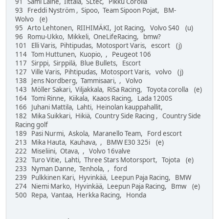
91 Sami Laine, Iittala, SLtec, Pikku Corolla
93 Freddi Nyström , Sipoo, Team Sipoon Pojat, BM-
Wolvo (e)
95 Arto Lehtonen, RIIHIMÄKI, Jot Racing, Volvo S40 (u)
96 Romu-Ukko, Mikkeli, OneLifeRacing, bmw?
101 Elli Varis, Pihtipudas, Motosport Varis, escort (j)
114 Tom Huttunen, Kuopio, , Peugeot 106
117 Sirppi, Sirppilä, Blue Bullets, Escort
127 Ville Varis, Pihtipudas, Motosport Varis, volvo (j)
138 Jens Nordberg, Tammisaari, , Volvo
143 Möller Sakari, Viljakkala, RiSa Racing, Toyota corolla (e)
164 Tomi Rinne, Kiikala, Kaaos Racing, Lada 1200S
166 Juhani Mattila, Lahti, Heinolan kauppahallit,
182 Mika Suikkari, Hikiä, Country Side Racing , Country Side
Racing golf
189 Pasi Nurmi, Askola, Maranello Team, Ford escort
213 Mika Hauta, Kauhava, , BMW E30 325i (e)
222 Miseliini, Otava, , Volvo 16valve
232 Turo Vitie, Lahti, Three Stars Motorsport, Tojota (e)
233 Nyman Danne, Tenhola, , ford
239 Pulkkinen Kari, Hyvinkää, Leepun Paja Racing, BMW
274 Niemi Marko, Hyvinkää, Leepun Paja Racing, Bmw (e)
500 Repa, Vantaa, Herkka Racing, Honda