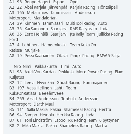
A1 96 Roope Hagert Espoo Opel
A2 22 Abel Karjala Järvenpää Karjala Racing Höntsäpeli
A3 165 Metallimies Tammisaari Andersson
Motorsport Mandalorian
A4 39 Kimmen Tammisaari MultiTool Racing Auto
A5 35 Kai Samanen Saarijärvi RMS Rallyteam Lada
A6 36 Eero Heinälä Saarijärvi Jta Rally Team Jullikka Racing
Ford
A7 4 Lehtinen Hämeenkoski Team Kuka On
Ratissa Murjake
A8 19 Pessi Kääriäinen Otava Pingki Racing BMW 5-Sarja
Nro Nimi Paikkakunta Tiimi Auto
B1 98 Axeli Von Kardan Peikkola More Power Racing Eläin
Kuljetus
B2 12 Leevi Hyvinkää Ghost Racing Kummajainen
B3 197 Vesa Hellinen Lahti Team
KukaOnRatissa Beeeämveee
B4 265 Arvid Andersson Tenhola Andersson
Motorsport Darth Maul
B5 111 Salla Mäkilä Pakaa Shameless Racing Hertta
B6 94 Sampo Heinola Herkka Racing Lada
B7 61 Toni Lindström Espoo RK Racing Team 6 pyttynen
B8 2 Mika Mäkilä Pakaa Shameless Racing Martta