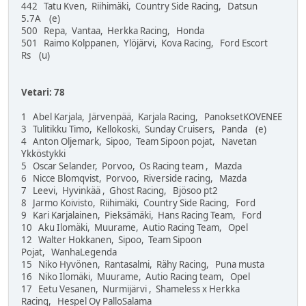
442 Tatu Kven, Riihimäki, Country Side Racing, Datsun
5.7A (e)
500 Repa, Vantaa, Herkka Racing, Honda
501 Raimo Kolppanen, Ylöjärvi, Kova Racing, Ford Escort
Rs (u)
Vetari: 78
1 Abel Karjala, Järvenpää, Karjala Racing, PanoksetKOVENEE
3 Tulitikku Timo, Kellokoski, Sunday Cruisers, Panda (e)
4 Anton Oljemark, Sipoo, Team Sipoon pojat, Navetan
Ykköstykki
5 Oscar Selander, Porvoo, Os Racing team , Mazda
6 Nicce Blomqvist, Porvoo, Riverside racing, Mazda
7 Leevi, Hyvinkää , Ghost Racing, Bjösoo pt2
8 Jarmo Koivisto, Riihimäki, Country Side Racing, Ford
9 Kari Karjalainen, Pieksämäki, Hans Racing Team, Ford
10 Aku Ilomäki, Muurame, Autio Racing Team, Opel
12 Walter Hokkanen, Sipoo, Team Sipoon
Pojat, WanhaLegenda
15 Niko Hyvönen, Rantasalmi, Rähy Racing, Puna musta
16 Niko Ilomäki, Muurame, Autio Racing team, Opel
17 Eetu Vesanen, Nurmijärvi , Shameless x Herkka
Racing, Hespel Oy PalloSalama