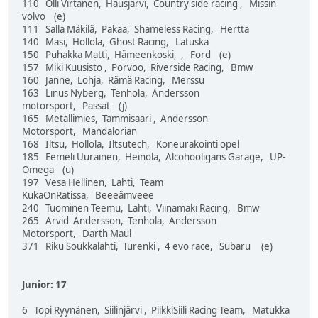
110 Olli Virtanen, Hausjärvi, Country side racing , Missin
volvo (e)
111 Salla Mäkilä, Pakaa, Shameless Racing, Hertta
140 Masi, Hollola, Ghost Racing, Latuska
150 Puhakka Matti, Hämeenkoski, , Ford (e)
157 Miki Kuusisto , Porvoo, Riverside Racing, Bmw
160 Janne, Lohja, Rämä Racing, Merssu
163 Linus Nyberg, Tenhola, Andersson
motorsport, Passat (j)
165 Metallimies, Tammisaari , Andersson
Motorsport, Mandalorian
168 Iltsu, Hollola, Iltsutech, Koneurakointi opel
185 Eemeli Uurainen, Heinola, Alcohooligans Garage, UP-
Omega (u)
197 Vesa Hellinen, Lahti, Team
KukaOnRatissa, Beeeämveee
240 Tuominen Teemu, Lahti, Viinamäki Racing, Bmw
265 Arvid Andersson, Tenhola, Andersson
Motorsport, Darth Maul
371 Riku Soukkalahti, Turenki , 4 evo race, Subaru (e)
Junior: 17
6 Topi Ryynänen, Siilinjärvi , PiikkiSiili Racing Team, Matukka