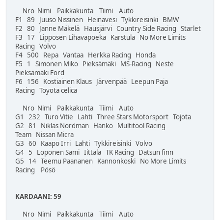
Nro Nimi Paikkakunta Tiimi Auto
F1 89 Juuso Nissinen Heinävesi Tykkireisinki BMW
F2 80 Janne Mäkelä Hausjärvi Country Side Racing Starlet
F3 17 Lipposen Lihavapoeka Karstula No More Limits
Racing Volvo
F4 500 Repa Vantaa Herkka Racing Honda
F5 1 Simonen Miko Pieksämäki MS-Racing Neste
Pieksämäki Ford
F6 156 Kostiainen Klaus Järvenpää Leepun Paja
Racing Toyota celica
Nro Nimi Paikkakunta Tiimi Auto
G1 232 Turo Vitie Lahti Three Stars Motorsport Tojota
G2 81 Niklas Nordman Hanko Multitool Racing
Team Nissan Micra
G3 60 Kaapo Irri Lahti Tykkireisinki Volvo
G4 5 Loponen Sami Iittala TK Racing Datsun finn
G5 14 Teemu Paananen Kannonkoski No More Limits
Racing Pösö
KARDAANI: 59
Nro Nimi Paikkakunta Tiimi Auto