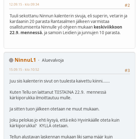
12.09.15 - klo:09:34
#2
Tuuli sekottanu Ninnun kalenterin sivuja, eli superin, vetarin ja
kardaanin 20 parasta Rantasalmen jälkeen varmistaa
osallistumisenta Ninnulle yó ohjeen mukaan
keskiviikkoon
22.9. mennessä.
ja samoin Leidien ja junnujen 10 parasta.
NinnuL1
Aluevalvoja
15.09.15 - klo:10:52
#3
Juu siis kalenterin sivut on tuulesta kaivettu kiinni......
Kuten Tellu on laittanut TIISTAINA 22.9. mennessä
kärkiporukka ilmoittautuu mulle.
Ja sitten tuon jälkeen otetaan ne muut mukaan.
Joku pelokas jo ehti kysyä, että eikö Hyvinkäälle oteta kuin
kärkiporukka? KYLLÄ otetaan.
Tellun alustavan laskennan mukaan liki sama määr kuin