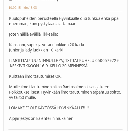
10.09.15 - klo:18:03
Kuulopuheiden perusteella Hyvinkäälle olisi tunkua ehkä jopa
enemmän, kuin pystytään ajattamaan.
Joten näillä eväillä liikkeelle:
Kardaani, super ja vetari luokkien 20 kärki
Junior ja lady luokkien 10 kärki
ILMOITTAUTUU NINNULLE YV, TXT TAI PUHELU 0500579729
KESKIVIIKKOON 16.9 KELLO 20 MENNESSÄ.
Kuittaan ilmoittautumiset OK.
Muille ilmoittautuminen alkaa Rantasalmen kisan jälkeen.
Poikkeuksellisesti Hyvinkään ilmoittautuminen tapahtuu soitto,
yv tai txt mulle.
LOMAKE EI OLE KÄYTÖSSÄ HYVINKÄÄLLE!!!!!
Ajojärjestys on kalenterin mukainen.