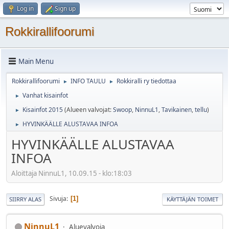
Log in
Sign up
Rokkirallifoorumi
Main Menu
Rokkirallifoorumi
INFO TAULU
Rokkiralli ry tiedottaa
►
►
Vanhat kisainfot
►
Kisainfot 2015
(Alueen valvojat:
Swoop
,
NinnuL1
,
Tavikainen
,
tellu
)
►
HYVINKÄÄLLE ALUSTAVAA INFOA
►
HYVINKÄÄLLE ALUSTAVAA
INFOA
Aloittaja NinnuL1, 10.09.15 - klo:18:03
Sivuja
1
SIIRRY ALAS
KÄYTTÄJÄN TOIMET
NinnuL1
Aluevalvoja