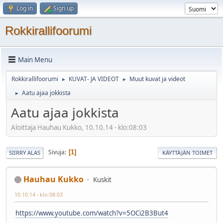
Log in
Sign up
Rokkirallifoorumi
Main Menu
Rokkirallifoorumi
KUVAT- JA VIDEOT
Muut kuvat ja videot
►
►
Aatu ajaa jokkista
►
Aatu ajaa jokkista
Aloittaja Hauhau Kukko, 10.10.14 - klo:08:03
Sivuja
1
SIIRRY ALAS
KÄYTTÄJÄN TOIMET
Hauhau Kukko
Kuskit
10.10.14 - klo:08:03
https://www.youtube.com/watch?v=5OCi2B3But4