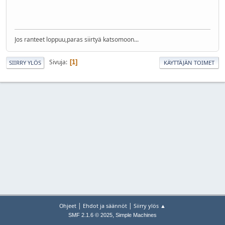
Jos ranteet loppuu,paras siirtyä katsomoon...
Sivuja
1
SIIRRY YLÖS
KÄYTTÄJÄN TOIMET
|
|
Ohjeet
Ehdot ja säännöt
Siirry ylös ▲
,
SMF 2.1.6 © 2025
Simple Machines