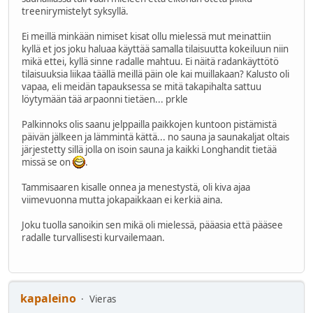
treenirymistelyt syksyllä.
Ei meillä minkään nimiset kisat ollu mielessä mut meinattiin
kyllä et jos joku haluaa käyttää samalla tilaisuutta kokeiluun niin
mikä ettei, kyllä sinne radalle mahtuu. Ei näitä radankäyttötö
tilaisuuksia liikaa täällä meillä päin ole kai muillakaan? Kalusto oli
vapaa, eli meidän tapauksessa se mitä takapihalta sattuu
löytymään tää arpaonni tietäen... prkle
Palkinnoks olis saanu jelppailla paikkojen kuntoon pistämistä
päivän jälkeen ja lämmintä kättä... no sauna ja saunakaljat oltais
järjestetty sillä jolla on isoin sauna ja kaikki Longhandit tietää
missä se on
.
Tammisaaren kisalle onnea ja menestystä, oli kiva ajaa
viimevuonna mutta jokapaikkaan ei kerkiä aina.
Joku tuolla sanoikin sen mikä oli mielessä, pääasia että pääsee
radalle turvallisesti kurvailemaan.
kapaleino
Vieras