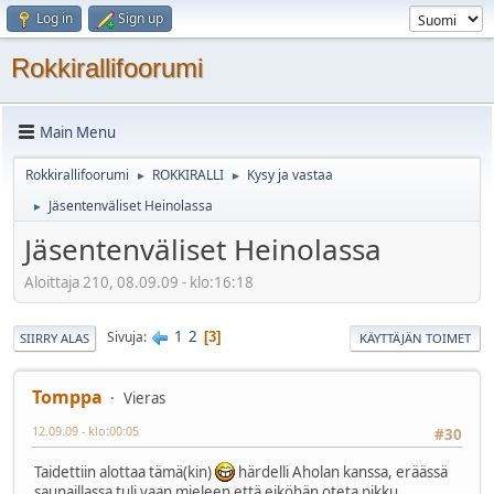
Log in
Sign up
Rokkirallifoorumi
Main Menu
Rokkirallifoorumi
ROKKIRALLI
Kysy ja vastaa
►
►
Jäsentenväliset Heinolassa
►
Jäsentenväliset Heinolassa
Aloittaja 210, 08.09.09 - klo:16:18
1
2
Sivuja
3
SIIRRY ALAS
KÄYTTÄJÄN TOIMET
Tomppa
Vieras
12.09.09 - klo:00:05
#30
Taidettiin alottaa tämä(kin)
härdelli Aholan kanssa, eräässä
saunaillassa tuli vaan mieleen että eiköhän oteta pikku