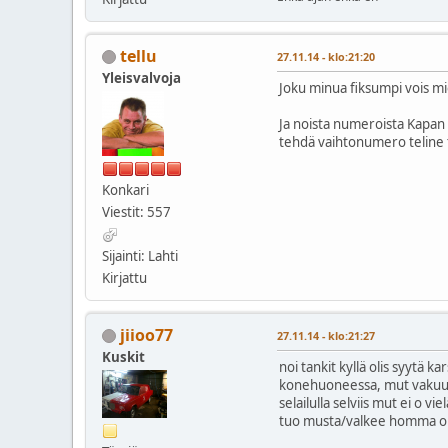
tellu
27.11.14 - klo:21:20
Yleisvalvoja
Joku minua fiksumpi vois mie
Ja noista numeroista Kapan 
tehdä vaihtonumero teline 
Konkari
Viestit: 557
Sijainti: Lahti
Kirjattu
jiioo77
27.11.14 - klo:21:27
Kuskit
noi tankit kyllä olis syytä 
konehuoneessa, mut vakuutu
selailulla selviis mut ei o vi
tuo musta/valkee homma oli