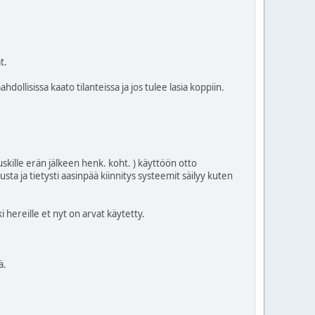
t.
dollisissa kaato tilanteissa ja jos tulee lasia koppiin.
uskille erän jälkeen henk. koht. ) käyttöön otto
sta ja tietysti aasinpää kiinnitys systeemit säilyy kuten
i hereille et nyt on arvat käytetty.
ä.