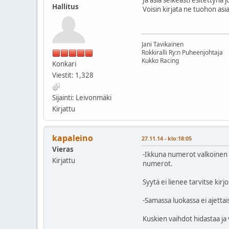
Hallitus
Voisin kirjata ne tuohon asi
Jani Tavikainen
Rokkiralli Ry:n Puheenjohtaja
Kukko Racing
Konkari
Viestit: 1,328
Sijainti: Leivonmäki
Kirjattu
kapaleino
27.11.14 - klo:18:05
Vieras
-Ikkuna numerot valkoinen 
Kirjattu
numerot.
Syytä ei lienee tarvitse kirjo
-Samassa luokassa ei ajettais
Kuskien vaihdot hidastaa ja v