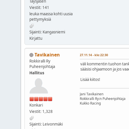
Täysjäsen
Viestit: 141
leuka maassa kohti uusia
pettymyksiä
Sijainti: Kangasniemi
Kirjattu
Tavikainen
27.11.14 - klo:22:30
Rokkiralli Ry
väli kommentin tuohon tankk
Puheenjohtaja
sääsisi ohjaamoon ja jos va
Hallitus
Lisää kiitos!
Jani Tavikainen
Rokkiralli Ry:n Puheenjohtaja
Kukko Racing
Konkari
Viestit: 1,328
Sijainti: Leivonmäki