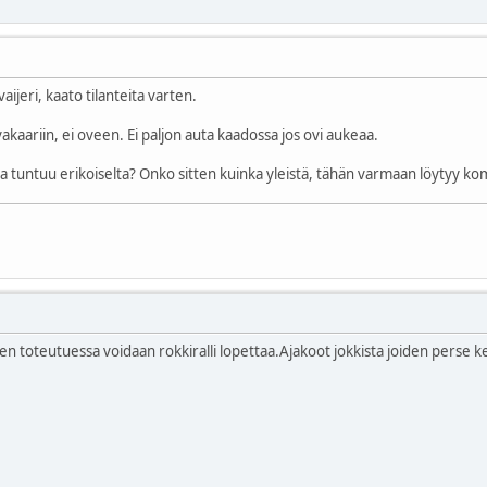
ijeri, kaato tilanteita varten.
akaariin, ei oveen. Ei paljon auta kaadossa jos ovi aukeaa.
tuntuu erikoiselta? Onko sitten kuinka yleistä, tähän varmaan löytyy k
en toteutuessa voidaan rokkiralli lopettaa.Ajakoot jokkista joiden perse k