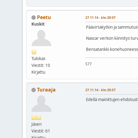
Peetu
27.11.14 - klo:20:07
Kuskit
Päävirtakytkin ja sammutusva
Nascar verkon kiinnitys turv
Bensatankki konehuoneessa 
Tulokas
S77
Viestit: 10
Kirjattu
Turaaja
27.11.14 - klo:20:57
Edellä mainittujen ehdotust
Jäsen
Viestit: 61
Kirjattu