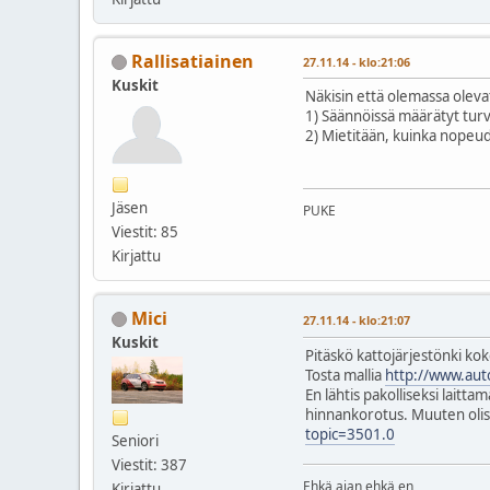
Rallisatiainen
27.11.14 - klo:21:06
Kuskit
Näkisin että olemassa oleva
1) Säännöissä määrätyt turv
2) Mietitään, kuinka nopeude
Jäsen
PUKE
Viestit: 85
Kirjattu
Mici
27.11.14 - klo:21:07
Kuskit
Pitäskö kattojärjestönki kok
Tosta mallia
http://www.aut
En lähtis pakolliseksi laitt
hinnankorotus. Muuten olisi
topic=3501.0
Seniori
Viestit: 387
Ehkä ajan ehkä en
Kirjattu