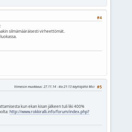
#4
:
nakin silmämääräisesti virheettömät.
-luokassa.
Viimeisin muokkaus
: 27.11.14 - klo:21:13 käyttäjältä Mici
#5
ttamisesta kun ekan kisan jälkeen tuli liki 400%
uolta:
http://www.rokkiralli.info/forum/index.php?