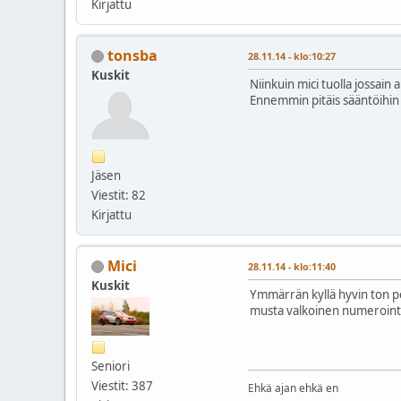
Kirjattu
tonsba
28.11.14 - klo:10:27
Kuskit
Niinkuin mici tuolla jossain
Ennemmin pitäis sääntöihin la
Jäsen
Viestit: 82
Kirjattu
Mici
28.11.14 - klo:11:40
Kuskit
Ymmärrän kyllä hyvin ton po
musta valkoinen numeroint
Seniori
Viestit: 387
Ehkä ajan ehkä en