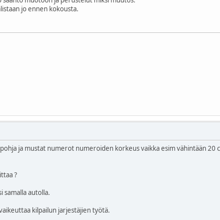
alistaan jo ennen kokousta.
pohja ja mustat numerot numeroiden korkeus vaikka esim vähintään 20 cm s
ittaa ?
i samalla autolla.
aikeuttaa kilpailun jarjestäjien työtä.