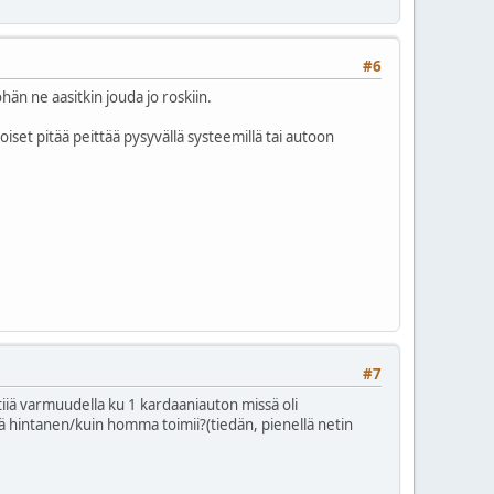
#6
hän ne aasitkin jouda jo roskiin.
set pitää peittää pysyvällä systeemillä tai autoon
#7
n tiiä varmuudella ku 1 kardaaniauton missä oli
 hintanen/kuin homma toimii?(tiedän, pienellä netin