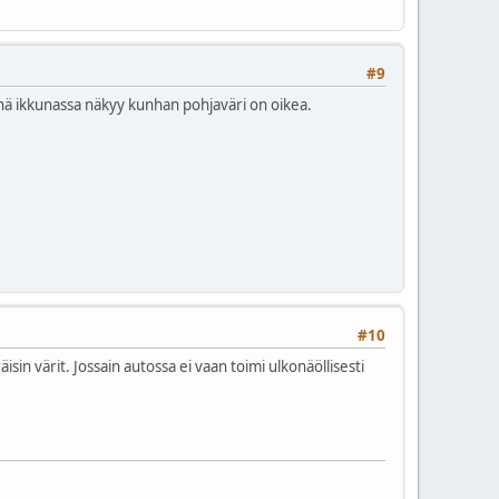
#9
siinä ikkunassa näkyy kunhan pohjaväri on oikea.
#10
n värit. Jossain autossa ei vaan toimi ulkonäöllisesti