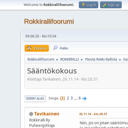
Welcome to
Rokkirallifoorumi
.
Log in
Sign up
Rokkirallifoorumi
09.08.26 - klo:10:34
Etusivu
Haku
Rokkirallifoorumi
ROKKIRALLI
Yleistä Rokki-Rallista
Sä
►
►
►
Sääntökokous
Aloittaja Tavikainen, 26.11.14 - klo:20:31
2
3
...
6
Sivuja
1
SIIRRY ALAS
Tavikainen
26.11.14 - klo:20:31
Rokkiralli Ry
Niin, jos on jotain sääntömu
Puheenjohtaja
Ja asia selkeästi esitettynä