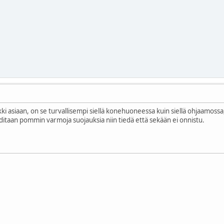
i asiaan, on se turvallisempi siellä konehuoneessa kuin siellä ohjaamossa
aditaan pommin varmoja suojauksia niin tiedä että sekään ei onnistu.