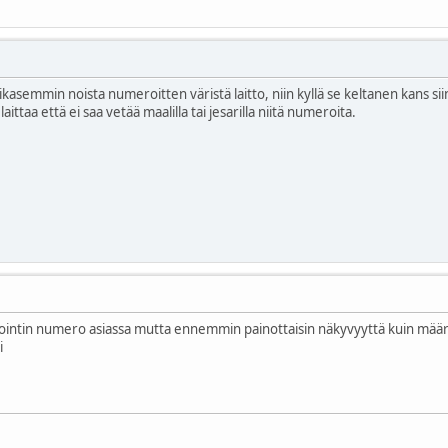
 aikasemmin noista numeroitten väristä laitto, niin kyllä se keltanen kans 
ittaa että ei saa vetää maalilla tai jesarilla niitä numeroita.
intin numero asiassa mutta ennemmin painottaisin näkyvyyttä kuin määräisi
i