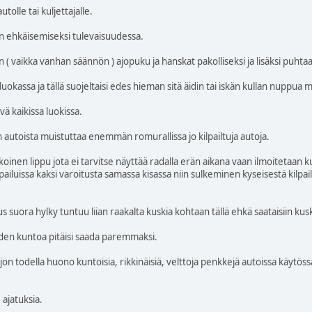
tolle tai kuljettajalle.
n ehkäisemiseksi tulevaisuudessa.
 ( vaikka vanhan säännön ) ajopuku ja hanskat pakolliseksi ja lisäksi puhtaa
kassa ja tällä suojeltaisi edes hieman sitä äidin tai iskän kullan nuppua mah
vä kaikissa luokissa.
 autoista muistuttaa enemmän romurallissa jo kilpailtuja autoja.
koinen lippu jota ei tarvitse näyttää radalla erän aikana vaan ilmoitetaan k
ailuissa kaksi varoitusta samassa kisassa niin sulkeminen kyseisestä kilpailu
s suora hylky tuntuu liian raakalta kuskia kohtaan tällä ehkä saataisiin kusk
öiden kuntoa pitäisi saada paremmaksi.
ljon todella huono kuntoisia, rikkinäisiä, velttoja penkkejä autoissa käytöss
ajatuksia.