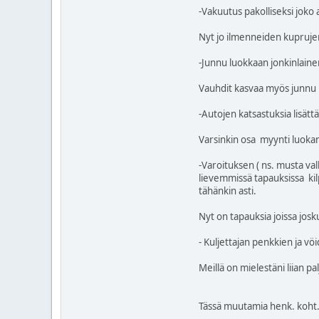
-Vakuutus pakolliseksi joko au
Nyt jo ilmenneiden kupruje
-Junnu luokkaan jonkinlainen
Vauhdit kasvaa myös junnu luo
-Autojen katsastuksia lisättä
Varsinkin osa myynti luokan
-Varoituksen ( ns. musta val
lievemmissä tapauksissa kilp
tähänkin asti.
Nyt on tapauksia joissa josku
- Kuljettajan penkkien ja v
Meillä on mielestäni liian pa
Tässä muutamia henk. koht. 