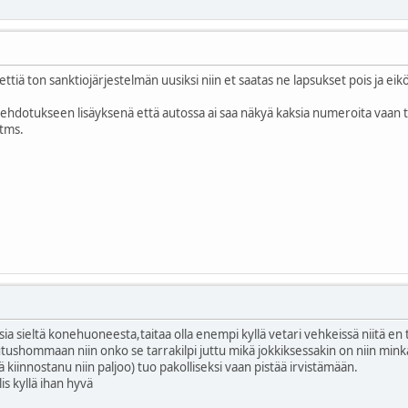
ttiä ton sanktiojärjestelmän uusiksi niin et saatas ne lapsukset pois ja eikö
ehdotukseen lisäyksenä että autossa ai saa näkyä kaksia numeroita vaan toi
tms.
karsia sieltä konehuoneesta,taitaa olla enempi kyllä vetari vehkeissä niitä e
shommaan niin onko se tarrakilpi juttu mikä jokkiksessakin on niin minkä
elä kiinnostanu niin paljoo) tuo pakolliseksi vaan pistää irvistämään.
s kyllä ihan hyvä