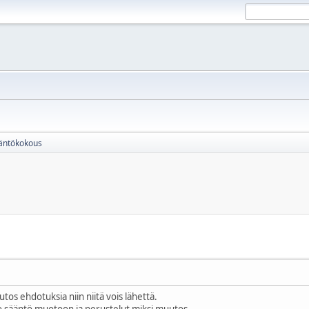
äntökokous
utos ehdotuksia niin niitä vois lähettä.
 jo sääntö muotoon ja perustelut miksi muutos.