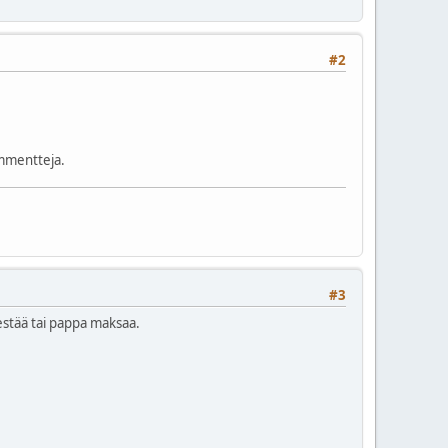
#2
ommentteja.
#3
estää tai pappa maksaa.