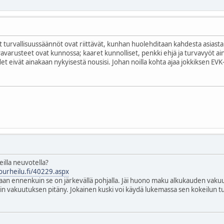
t turvallisuussäännöt ovat riittävät, kunhan huolehditaan kahdesta asiasta
avarusteet ovat kunnossa; kaaret kunnolliset, penkki ehjä ja turvavyöt ai
t eivät ainakaan nykyisestä nousisi. Johan noilla kohta ajaa jokkiksen EVK
eilla neuvotella?
ourheilu.fi/40229.aspx
amaan ennenkuin se on järkevällä pohjalla. Jäi huono maku alkukauden vakuu
n vakuutuksen pitäny. Jokainen kuski voi käydä lukemassa sen kokeilun t