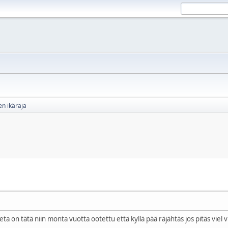
en ikäraja
eta on tätä niin monta vuotta ootettu että kyllä pää räjähtäs jos pitäs viel