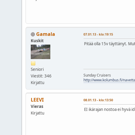
Gamala
07.01.13 - klo:19:15
Kuskit
Pitää olla 15v täyttänyt. M
Seniori
Sunday Cruisers
Viestit: 346
http://www.kolumbus.fi/navett
Kirjattu
LEEVI
08.01.13 - klo:13:50
Vieras
EI ikärajan nostoa ei hyvä 
Kirjattu