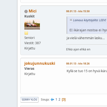
Mici
08.01.13 - klo:15:50
Kuskit
Lainaus käyttäjältä: LEEVI 
EI ikärajan nostoa ei h
Seniori
Ja vielä vähemmän lasku...
Viestit: 387
Kirjattu
Ehkä ajan ehkä en
jokujunnukuski
08.01.13 - klo:18:26
Vieras
Kyllä se tuo 15 on hyvä ikär
Kirjattu
1
2
Sivuja
3
SIIRRY YLÖS