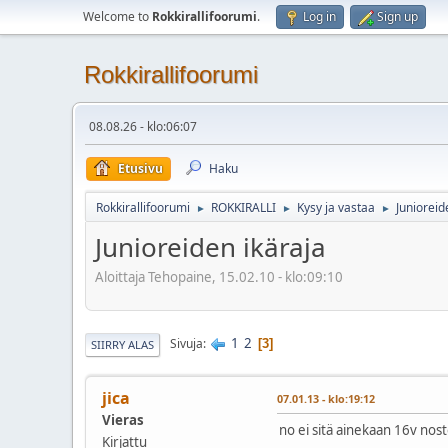
Welcome to
Rokkirallifoorumi
.
Log in
Sign up
Rokkirallifoorumi
08.08.26 - klo:06:07
Etusivu
Haku
Rokkirallifoorumi
ROKKIRALLI
Kysy ja vastaa
Junioreid
►
►
►
Junioreiden ikäraja
Aloittaja Tehopaine, 15.02.10 - klo:09:10
1
2
Sivuja
3
SIIRRY ALAS
jica
07.01.13 - klo:19:12
Vieras
no ei sitä ainekaan 16v nost
Kirjattu