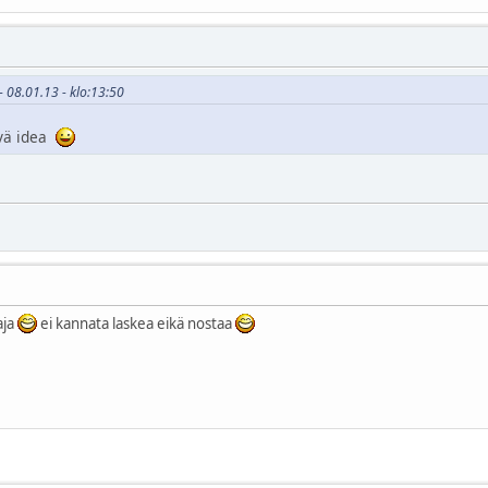
- 08.01.13 - klo:13:50
yvä idea
aja
ei kannata laskea eikä nostaa