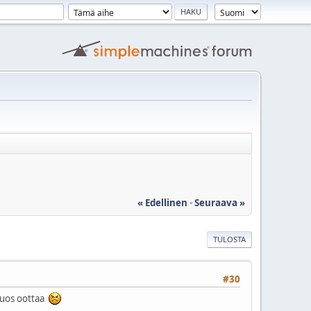
« Edellinen
-
Seuraava »
TULOSTA
#30
 vuos oottaa