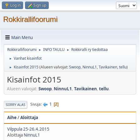
Log in
Sign up
Rokkirallifoorumi
Main Menu
Rokkirallifoorumi
INFO TAULU
Rokkiralli ry tiedottaa
►
►
Vanhat kisainfot
►
Kisainfot 2015
(Alueen valvojat:
Swoop
,
NinnuL1
,
Tavikainen
,
tellu
)
►
Kisainfot 2015
Alueen valvojat:
Swoop
,
NinnuL1
,
Tavikainen
,
tellu
.
1
Sivuja
2
SIIRRY ALAS
Aihe
/
Aloittaja
Vilppula 25-26.4.2015
Aloittaja
NinnuL1