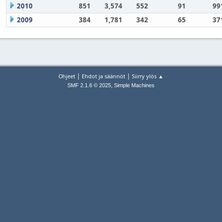
2010
851
3,574
552
91
99
2009
384
1,781
342
65
37
|
|
Ohjeet
Ehdot ja säännöt
Siirry ylös ▲
,
SMF 2.1.6 © 2025
Simple Machines