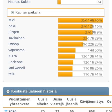
Hauhau Kukko
24
Kauiten paikalla
Mici
35d 14h 46m
peku
27d 12h 16m
Jürgen
27d 9h 9m
Tavikainen
23d 7h 29m
Swoop
19d 22h 23m
vapeosmo
14d 50m
KO76
13d 13h 41m
Corleone
12d 1h 24m
jani.wenell
11d 8h 26m
tellu
11d 7h 41m
Keskustelualueen historia
Vuosittainen
Uusia
Uusia
Uusia
Kävijäennätys
Os
yhteenveto
aiheita
viestejä
jäseniä
2026
25
77
66
968
2,5