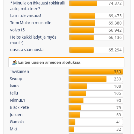
* Minulla on ihkauusi rokkiralli
74,372
auto, mitä teen?
Lajin tulevaisuus!
69,475
Tomi Mularin muistolle.
69,380
volvo t5
66,942
Heips kaikki ladyt ja myös
66,136
muut :)
uusista säännöistä
65,294
Eniten uusien aiheiden aloituksia
Tavikainen
330
Swoop
230
kaius
108
tellu
105
NinnuL1
90
Black Pete
75
Jürgen
69
Gamala
41
Mici
32