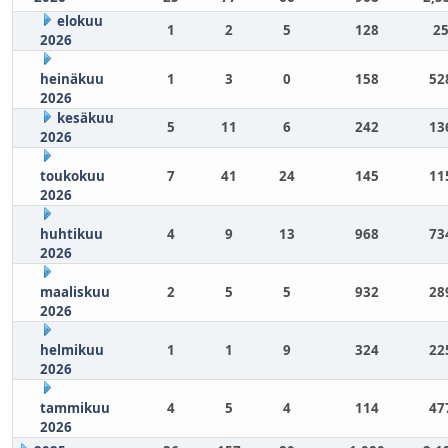
elokuu
1
2
5
128
25
2026
heinäkuu
1
3
0
158
52
2026
kesäkuu
5
11
6
242
13
2026
toukokuu
7
41
24
145
11
2026
huhtikuu
4
9
13
968
73
2026
maaliskuu
2
5
5
932
28
2026
helmikuu
1
1
9
324
22
2026
tammikuu
4
5
4
114
47
2026