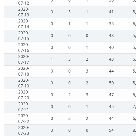
0
0
1
38
5
07-12
2020-
0
3
1
41
5
07-13
2020-
0
1
1
35
6
07-14
2020-
0
0
0
43
5
07-15
2020-
0
0
1
40
5
07-16
2020-
1
3
2
43
6
07-17
2020-
0
0
3
44
5
07-18
2020-
0
0
2
50
5
07-19
2020-
0
2
3
47
6
07-20
2020-
0
0
1
45
7
07-21
2020-
0
3
2
44
6
07-22
2020-
0
0
0
54
8
07-23