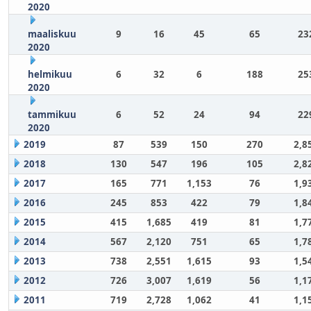
2020
maaliskuu
9
16
45
65
23
2020
helmikuu
6
32
6
188
25
2020
tammikuu
6
52
24
94
22
2020
2019
87
539
150
270
2,8
2018
130
547
196
105
2,8
2017
165
771
1,153
76
1,9
2016
245
853
422
79
1,8
2015
415
1,685
419
81
1,7
2014
567
2,120
751
65
1,7
2013
738
2,551
1,615
93
1,5
2012
726
3,007
1,619
56
1,1
2011
719
2,728
1,062
41
1,1