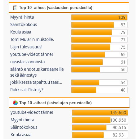
Top 10 -aiheet (vastausten perusteella)
Myynti hinta
109
Sääntökokous
83
Keula asiaa
79
Tomi Mularin muistolle.
77
Lajin tulevaisuus!
75
youtube-videot tänne!
65
uusista säännöistä
61
sääntö ehdotus kardaaneille
56
sekä äänestys
Jokkiksessa tapahtuu taas...
54
Rokkiralli Risteily?
48
Top 10 -aiheet (katselujen perusteella)
youtube-videot tänne!
145,600
Myynti hinta
100,950
Sääntökokous
90,515
Keula asiaa
82,931