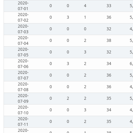
2020-
0
0
4
33
5
07-01
2020-
0
3
1
36
5
07-02
2020-
0
0
0
32
4
07-03
2020-
0
0
2
38
5
07-04
2020-
0
0
3
32
5
07-05
2020-
0
3
2
34
6
07-06
2020-
0
0
2
36
5
07-07
2020-
0
0
2
36
4
07-08
2020-
0
2
2
35
5
07-09
2020-
0
0
3
34
4
07-10
2020-
0
0
2
35
4
07-11
2020-