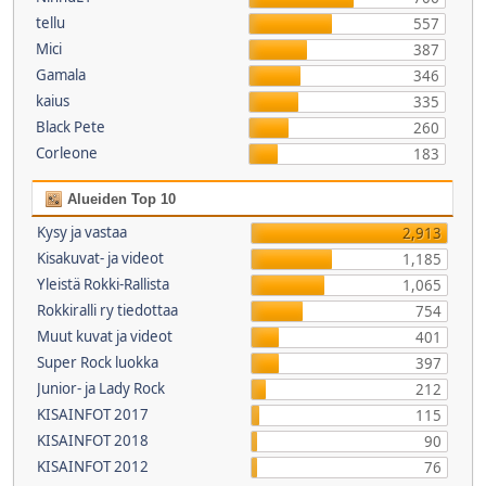
tellu
557
Mici
387
Gamala
346
kaius
335
Black Pete
260
Corleone
183
Alueiden Top 10
Kysy ja vastaa
2,913
Kisakuvat- ja videot
1,185
Yleistä Rokki-Rallista
1,065
Rokkiralli ry tiedottaa
754
Muut kuvat ja videot
401
Super Rock luokka
397
Junior- ja Lady Rock
212
KISAINFOT 2017
115
KISAINFOT 2018
90
KISAINFOT 2012
76