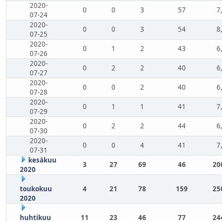
2020-
0
0
3
57
7
07-24
2020-
0
0
3
54
8
07-25
2020-
0
1
2
43
6
07-26
2020-
0
2
2
40
6
07-27
2020-
0
0
2
40
6
07-28
2020-
0
1
1
41
7
07-29
2020-
0
2
2
44
6
07-30
2020-
0
0
4
41
7
07-31
kesäkuu
3
27
69
46
20
2020
toukokuu
4
21
78
159
25
2020
huhtikuu
11
23
46
77
24