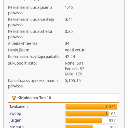
Keskimäärin uusia jäseniä
1.46
päivässä:
Keskimäärin uusia viestejä
3.44
päivässä:
Keskimäärin uusia aiheita
0.85
päivässä:
Alueita yhteensä:
34
Uusin jäsen:
Veeti veturi
Keskimäärin käyttäjiä paikalla:
42.24
Sukupuolitilasto:
None: 501
Female: 37
Male: 179
Katseltuja sivuja keskimäärin
5,105.15
päivässä:
Kirjoittajien Top 10
Tavikainen
1,328
Swoop
1,108
Jürgen
937
NinnuL1
706