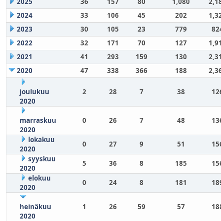
2025
36
157
80
1,080
2,1
2024
33
106
45
202
1,3
2023
30
105
23
779
82
2022
32
171
70
127
1,9
2021
41
293
159
130
2,3
2020
47
338
366
188
2,3
joulukuu
2
28
7
38
12
2020
marraskuu
0
26
7
48
13
2020
lokakuu
0
27
9
51
15
2020
syyskuu
5
36
8
185
15
2020
elokuu
0
24
8
181
18
2020
heinäkuu
1
26
59
57
18
2020