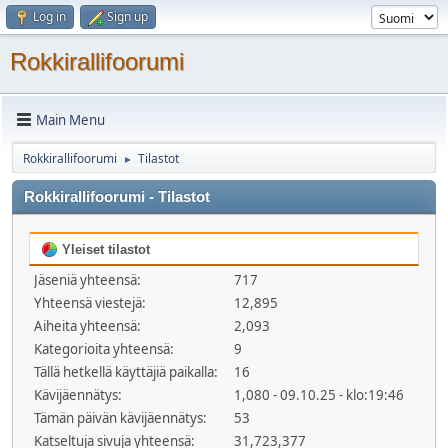
Log in
Sign up
Rokkirallifoorumi
Main Menu
Rokkirallifoorumi
Tilastot
►
Rokkirallifoorumi - Tilastot
Yleiset tilastot
Jäseniä yhteensä:
717
Yhteensä viestejä:
12,895
Aiheita yhteensä:
2,093
Kategorioita yhteensä:
9
Tällä hetkellä käyttäjiä paikalla:
16
Kävijäennätys:
1,080 - 09.10.25 - klo:19:46
Tämän päivän kävijäennätys:
53
Katseltuja sivuja yhteensä:
31,723,377