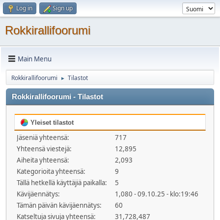
Log in
Sign up
Rokkirallifoorumi
Main Menu
Rokkirallifoorumi
Tilastot
►
Rokkirallifoorumi - Tilastot
Yleiset tilastot
Jäseniä yhteensä:
717
Yhteensä viestejä:
12,895
Aiheita yhteensä:
2,093
Kategorioita yhteensä:
9
Tällä hetkellä käyttäjiä paikalla:
5
Kävijäennätys:
1,080 - 09.10.25 - klo:19:46
Tämän päivän kävijäennätys:
60
Katseltuja sivuja yhteensä:
31,728,487