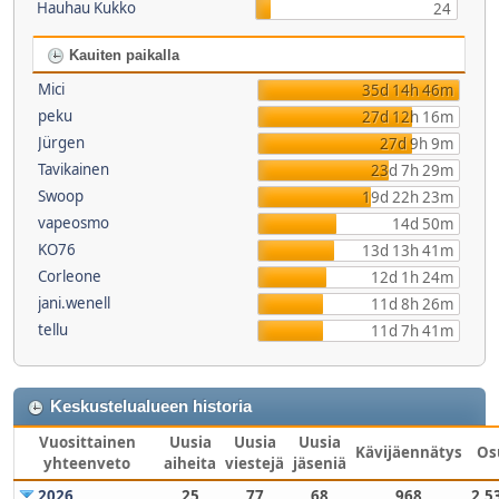
Hauhau Kukko
24
Kauiten paikalla
Mici
35d 14h 46m
peku
27d 12h 16m
Jürgen
27d 9h 9m
Tavikainen
23d 7h 29m
Swoop
19d 22h 23m
vapeosmo
14d 50m
KO76
13d 13h 41m
Corleone
12d 1h 24m
jani.wenell
11d 8h 26m
tellu
11d 7h 41m
Keskustelualueen historia
Vuosittainen
Uusia
Uusia
Uusia
Kävijäennätys
Os
yhteenveto
aiheita
viestejä
jäseniä
2026
25
77
68
968
2,5