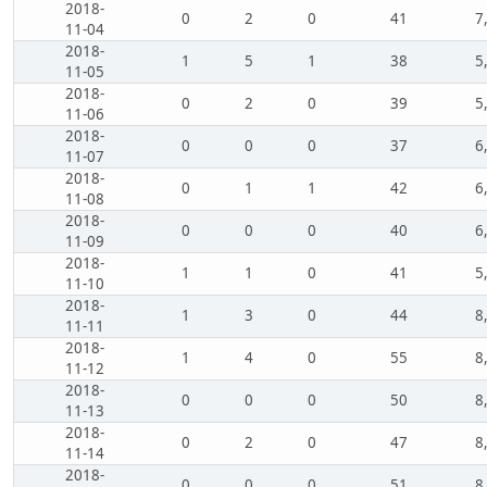
2018-
0
2
0
41
7
11-04
2018-
1
5
1
38
5
11-05
2018-
0
2
0
39
5
11-06
2018-
0
0
0
37
6
11-07
2018-
0
1
1
42
6
11-08
2018-
0
0
0
40
6
11-09
2018-
1
1
0
41
5
11-10
2018-
1
3
0
44
8
11-11
2018-
1
4
0
55
8
11-12
2018-
0
0
0
50
8
11-13
2018-
0
2
0
47
8
11-14
2018-
0
0
0
51
8