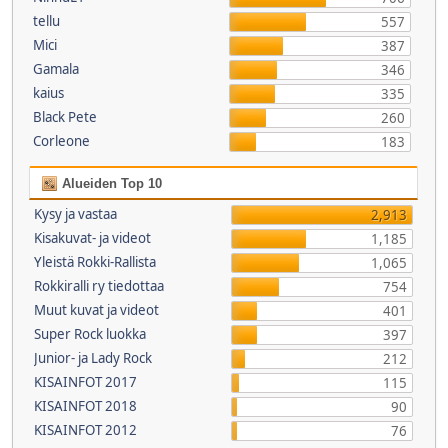
tellu
557
Mici
387
Gamala
346
kaius
335
Black Pete
260
Corleone
183
Alueiden Top 10
Kysy ja vastaa
2,913
Kisakuvat- ja videot
1,185
Yleistä Rokki-Rallista
1,065
Rokkiralli ry tiedottaa
754
Muut kuvat ja videot
401
Super Rock luokka
397
Junior- ja Lady Rock
212
KISAINFOT 2017
115
KISAINFOT 2018
90
KISAINFOT 2012
76