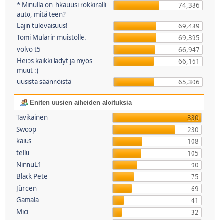
* Minulla on ihkauusi rokkiralli
74,386
auto, mitä teen?
Lajin tulevaisuus!
69,489
Tomi Mularin muistolle.
69,395
volvo t5
66,947
Heips kaikki ladyt ja myös
66,161
muut :)
uusista säännöistä
65,306
Eniten uusien aiheiden aloituksia
Tavikainen
330
Swoop
230
kaius
108
tellu
105
NinnuL1
90
Black Pete
75
Jürgen
69
Gamala
41
Mici
32