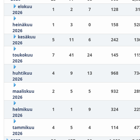
elokuu
1
2
7
128
31
2026
heinäkuu
1
3
0
158
52
2026
kesäkuu
5
11
6
242
13
2026
toukokuu
7
41
24
145
11
2026
huhtikuu
4
9
13
968
73
2026
maaliskuu
2
5
5
932
28
2026
helmikuu
1
1
9
324
22
2026
tammikuu
4
5
4
114
47
2026