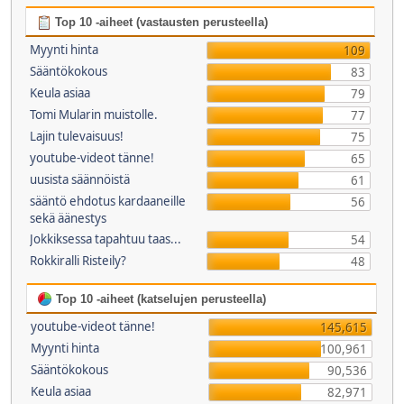
Top 10 -aiheet (vastausten perusteella)
Myynti hinta
109
Sääntökokous
83
Keula asiaa
79
Tomi Mularin muistolle.
77
Lajin tulevaisuus!
75
youtube-videot tänne!
65
uusista säännöistä
61
sääntö ehdotus kardaaneille
56
sekä äänestys
Jokkiksessa tapahtuu taas...
54
Rokkiralli Risteily?
48
Top 10 -aiheet (katselujen perusteella)
youtube-videot tänne!
145,615
Myynti hinta
100,961
Sääntökokous
90,536
Keula asiaa
82,971