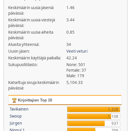
Keskimäärin uusia jäseniä
1.46
päivässä:
Keskimäärin uusia viestejä
3.44
päivässä:
Keskimäärin uusia aiheita
0.85
päivässä:
Alueita yhteensä:
34
Uusin jäsen:
Veeti veturi
Keskimäärin käyttäjiä paikalla:
42.24
Sukupuolitilasto:
None: 501
Female: 37
Male: 179
Katseltuja sivuja keskimäärin
5,104.33
päivässä:
Kirjoittajien Top 10
Tavikainen
1,328
Swoop
1,108
Jürgen
937
NinnuL1
706