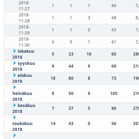
2018-
1
1
1
40
7
11-27
2018-
1
1
3
48
8
11-28
2018-
1
1
0
43
7
11-29
2018-
0
0
1
41
7
11-30
lokakuu
5
23
16
60
28
2018
syyskuu
9
44
9
69
21
2018
elokuu
18
80
8
73
19
2018
heinäkuu
8
50
9
105
21
2018
kesäkuu
7
37
5
80
27
2018
toukokuu
14
43
0
56
20
2018