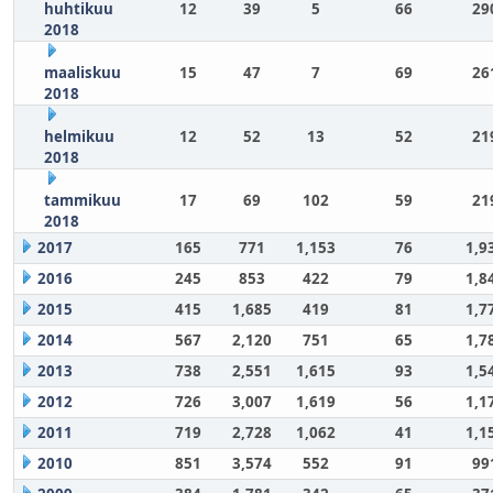
huhtikuu
12
39
5
66
29
2018
maaliskuu
15
47
7
69
26
2018
helmikuu
12
52
13
52
21
2018
tammikuu
17
69
102
59
21
2018
2017
165
771
1,153
76
1,9
2016
245
853
422
79
1,8
2015
415
1,685
419
81
1,7
2014
567
2,120
751
65
1,7
2013
738
2,551
1,615
93
1,5
2012
726
3,007
1,619
56
1,1
2011
719
2,728
1,062
41
1,1
2010
851
3,574
552
91
99