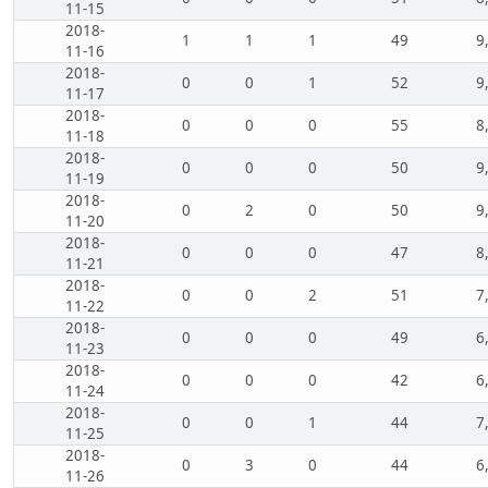
11-15
2018-
1
1
1
49
9
11-16
2018-
0
0
1
52
9
11-17
2018-
0
0
0
55
8
11-18
2018-
0
0
0
50
9
11-19
2018-
0
2
0
50
9
11-20
2018-
0
0
0
47
8
11-21
2018-
0
0
2
51
7
11-22
2018-
0
0
0
49
6
11-23
2018-
0
0
0
42
6
11-24
2018-
0
0
1
44
7
11-25
2018-
0
3
0
44
6
11-26