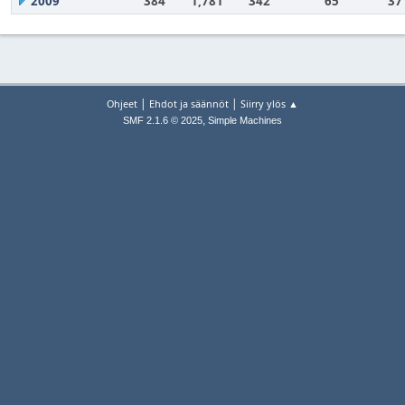
2009
384
1,781
342
65
37
|
|
Ohjeet
Ehdot ja säännöt
Siirry ylös ▲
,
SMF 2.1.6 © 2025
Simple Machines