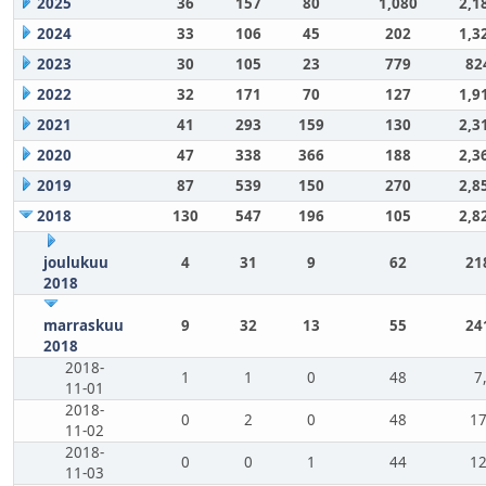
2025
36
157
80
1,080
2,1
2024
33
106
45
202
1,3
2023
30
105
23
779
82
2022
32
171
70
127
1,9
2021
41
293
159
130
2,3
2020
47
338
366
188
2,3
2019
87
539
150
270
2,8
2018
130
547
196
105
2,8
joulukuu
4
31
9
62
21
2018
marraskuu
9
32
13
55
24
2018
2018-
1
1
0
48
7
11-01
2018-
0
2
0
48
17
11-02
2018-
0
0
1
44
12
11-03