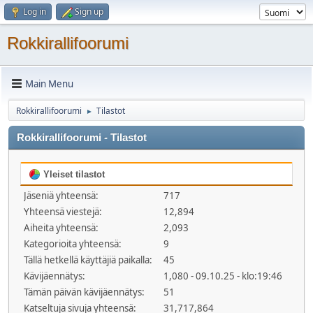
Log in
Sign up
Rokkirallifoorumi
Main Menu
Rokkirallifoorumi
Tilastot
►
Rokkirallifoorumi - Tilastot
Yleiset tilastot
Jäseniä yhteensä:
717
Yhteensä viestejä:
12,894
Aiheita yhteensä:
2,093
Kategorioita yhteensä:
9
Tällä hetkellä käyttäjiä paikalla:
45
Kävijäennätys:
1,080 - 09.10.25 - klo:19:46
Tämän päivän kävijäennätys:
51
Katseltuja sivuja yhteensä:
31,717,864