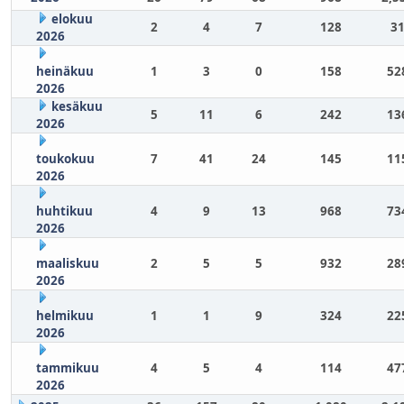
elokuu
2
4
7
128
31
2026
heinäkuu
1
3
0
158
52
2026
kesäkuu
5
11
6
242
13
2026
toukokuu
7
41
24
145
11
2026
huhtikuu
4
9
13
968
73
2026
maaliskuu
2
5
5
932
28
2026
helmikuu
1
1
9
324
22
2026
tammikuu
4
5
4
114
47
2026