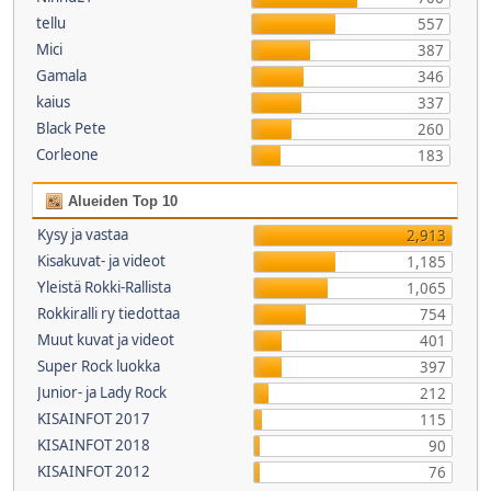
tellu
557
Mici
387
Gamala
346
kaius
337
Black Pete
260
Corleone
183
Alueiden Top 10
Kysy ja vastaa
2,913
Kisakuvat- ja videot
1,185
Yleistä Rokki-Rallista
1,065
Rokkiralli ry tiedottaa
754
Muut kuvat ja videot
401
Super Rock luokka
397
Junior- ja Lady Rock
212
KISAINFOT 2017
115
KISAINFOT 2018
90
KISAINFOT 2012
76