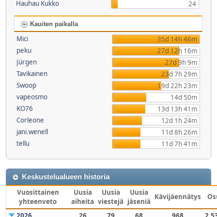
Hauhau Kukko
24
Kauiten paikalla
Mici
35d 14h 46m
peku
27d 12h 16m
Jürgen
27d 9h 9m
Tavikainen
23d 7h 29m
Swoop
19d 22h 23m
vapeosmo
14d 50m
KO76
13d 13h 41m
Corleone
12d 1h 24m
jani.wenell
11d 8h 26m
tellu
11d 7h 41m
Keskustelualueen historia
Vuosittainen
Uusia
Uusia
Uusia
Kävijäennätys
Os
yhteenveto
aiheita
viestejä
jäseniä
2026
26
79
68
968
2,5