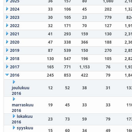
2025
36
157
80
1,080
2,1
2024
33
106
45
202
1,3
2023
30
105
23
779
82
2022
32
171
70
127
1,9
2021
41
293
159
130
2,3
2020
47
338
366
188
2,3
2019
87
539
150
270
2,8
2018
130
547
196
105
2,8
2017
165
771
1,153
76
1,9
2016
245
853
422
79
1,8
joulukuu
12
52
38
31
13
2016
marraskuu
19
45
33
33
11
2016
lokakuu
23
73
59
79
17
2016
syyskuu
15
60
34
49
16