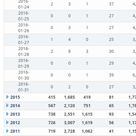
2016-
2
3
1
37
4
01-24
2016-
0
0
1
27
4
01-25
2016-
0
3
1
27
4
01-26
2016-
1
4
0
25
3
01-27
2016-
2
8
3
30
3
01-28
2016-
0
0
1
29
4
01-29
2016-
0
0
1
39
6
01-30
2016-
0
2
0
27
3
01-31
2015
415
1,685
419
81
1,7
2014
567
2,120
751
65
1,7
2013
738
2,551
1,615
93
1,5
2012
726
3,007
1,619
56
1,1
2011
719
2,728
1,062
41
1,1