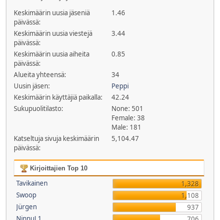
Keskimäärin uusia jäseniä
1.46
päivässä:
Keskimäärin uusia viestejä
3.44
päivässä:
Keskimäärin uusia aiheita
0.85
päivässä:
Alueita yhteensä:
34
Uusin jäsen:
Peppi
Keskimäärin käyttäjiä paikalla:
42.24
Sukupuolitilasto:
None: 501
Female: 38
Male: 181
Katseltuja sivuja keskimäärin
5,104.47
päivässä:
Kirjoittajien Top 10
Tavikainen
1,328
Swoop
1,108
Jürgen
937
NinnuL1
706