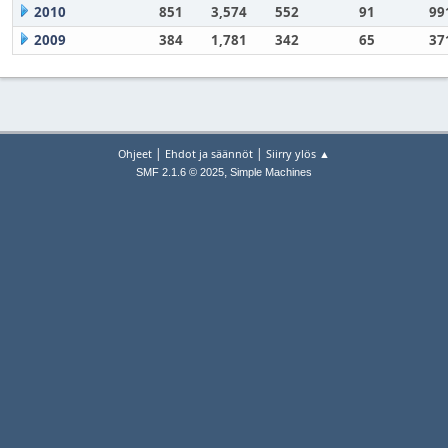
2010
851
3,574
552
91
99
2009
384
1,781
342
65
37
|
|
Ohjeet
Ehdot ja säännöt
Siirry ylös ▲
,
SMF 2.1.6 © 2025
Simple Machines