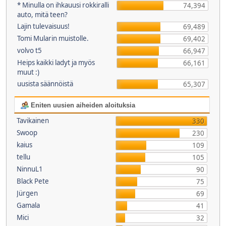
* Minulla on ihkauusi rokkiralli
74,394
auto, mitä teen?
Lajin tulevaisuus!
69,489
Tomi Mularin muistolle.
69,402
volvo t5
66,947
Heips kaikki ladyt ja myös
66,161
muut :)
uusista säännöistä
65,307
Eniten uusien aiheiden aloituksia
Tavikainen
330
Swoop
230
kaius
109
tellu
105
NinnuL1
90
Black Pete
75
Jürgen
69
Gamala
41
Mici
32