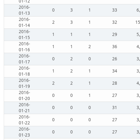
01-12
2016-
0
3
1
33
6
01-13
2016-
2
3
1
32
15
01-14
2016-
1
1
1
29
5
01-15
2016-
1
1
2
36
4
01-16
2016-
0
2
0
26
3
01-17
2016-
1
2
1
34
3
01-18
2016-
2
2
1
28
4
01-19
2016-
0
0
1
27
3
01-20
2016-
0
0
0
31
3
01-21
2016-
0
0
0
27
3
01-22
2016-
0
0
0
27
3
01-23