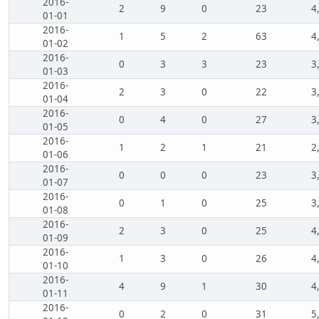
2016-
2
9
0
23
4
01-01
2016-
1
5
2
63
4
01-02
2016-
0
3
3
23
3
01-03
2016-
2
3
0
22
3
01-04
2016-
0
4
0
27
3
01-05
2016-
1
2
1
21
2
01-06
2016-
0
0
0
23
3
01-07
2016-
0
1
0
25
3
01-08
2016-
2
3
0
25
4
01-09
2016-
1
3
0
26
4
01-10
2016-
4
9
1
30
4
01-11
2016-
0
2
0
31
5