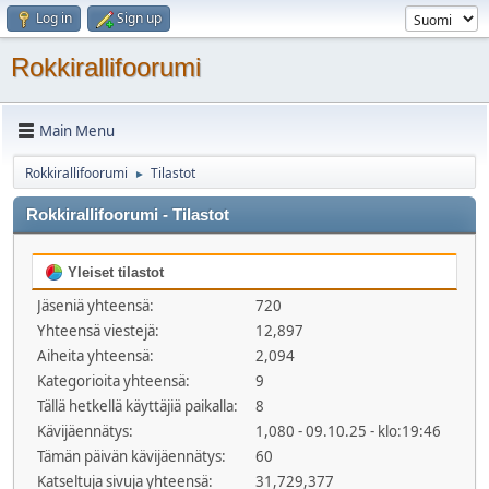
Log in
Sign up
Rokkirallifoorumi
Main Menu
Rokkirallifoorumi
Tilastot
►
Rokkirallifoorumi - Tilastot
Yleiset tilastot
Jäseniä yhteensä:
720
Yhteensä viestejä:
12,897
Aiheita yhteensä:
2,094
Kategorioita yhteensä:
9
Tällä hetkellä käyttäjiä paikalla:
8
Kävijäennätys:
1,080 - 09.10.25 - klo:19:46
Tämän päivän kävijäennätys:
60
Katseltuja sivuja yhteensä:
31,729,377