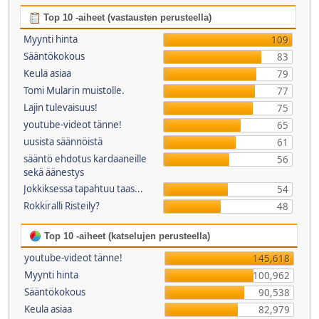
Top 10 -aiheet (vastausten perusteella)
Myynti hinta
109
Sääntökokous
83
Keula asiaa
79
Tomi Mularin muistolle.
77
Lajin tulevaisuus!
75
youtube-videot tänne!
65
uusista säännöistä
61
sääntö ehdotus kardaaneille
56
sekä äänestys
Jokkiksessa tapahtuu taas...
54
Rokkiralli Risteily?
48
Top 10 -aiheet (katselujen perusteella)
youtube-videot tänne!
145,618
Myynti hinta
100,962
Sääntökokous
90,538
Keula asiaa
82,979