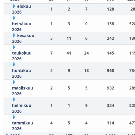
elokuu
1
2
7
128
28
2026
heinäkuu
1
3
0
158
52
2026
kesäkuu
5
11
6
242
13
2026
toukokuu
7
41
24
145
11
2026
huhtikuu
4
9
13
968
73
2026
maaliskuu
2
5
5
932
28
2026
helmikuu
1
1
9
324
22
2026
tammikuu
4
5
4
114
47
2026