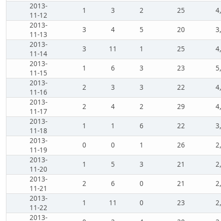
2013-
1
3
2
25
4
11-12
2013-
3
4
5
20
3
11-13
2013-
3
11
1
25
4
11-14
2013-
1
6
3
23
5
11-15
2013-
2
3
3
22
4
11-16
2013-
2
4
2
29
4
11-17
2013-
1
1
6
22
3
11-18
2013-
0
0
1
26
2
11-19
2013-
1
5
3
21
2
11-20
2013-
2
6
0
21
2
11-21
2013-
1
11
0
23
2
11-22
2013-