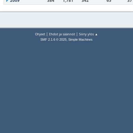
2009
384
1,781
342
65
37
|
|
Ohjeet
Ehdot ja säännöt
Siirry ylös ▲
,
SMF 2.1.6 © 2025
Simple Machines