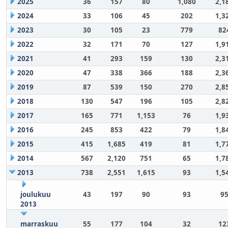
2025
36
157
80
1,080
2,1
2024
33
106
45
202
1,3
2023
30
105
23
779
82
2022
32
171
70
127
1,9
2021
41
293
159
130
2,3
2020
47
338
366
188
2,3
2019
87
539
150
270
2,8
2018
130
547
196
105
2,8
2017
165
771
1,153
76
1,9
2016
245
853
422
79
1,8
2015
415
1,685
419
81
1,7
2014
567
2,120
751
65
1,7
2013
738
2,551
1,615
93
1,5
joulukuu
43
197
90
93
95
2013
marraskuu
55
177
104
32
12