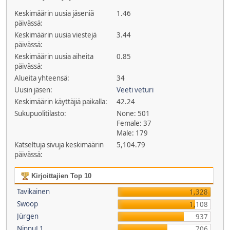
Keskimäärin uusia jäseniä
1.46
päivässä:
Keskimäärin uusia viestejä
3.44
päivässä:
Keskimäärin uusia aiheita
0.85
päivässä:
Alueita yhteensä:
34
Uusin jäsen:
Veeti veturi
Keskimäärin käyttäjiä paikalla:
42.24
Sukupuolitilasto:
None: 501
Female: 37
Male: 179
Katseltuja sivuja keskimäärin
5,104.79
päivässä:
Kirjoittajien Top 10
Tavikainen
1,328
Swoop
1,108
Jürgen
937
NinnuL1
706