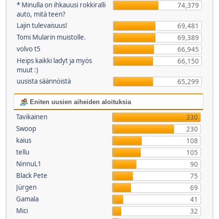
* Minulla on ihkauusi rokkiralli
74,379
auto, mitä teen?
Lajin tulevaisuus!
69,481
Tomi Mularin muistolle.
69,389
volvo t5
66,945
Heips kaikki ladyt ja myös
66,150
muut :)
uusista säännöistä
65,299
Eniten uusien aiheiden aloituksia
Tavikainen
330
Swoop
230
kaius
108
tellu
105
NinnuL1
90
Black Pete
75
Jürgen
69
Gamala
41
Mici
32