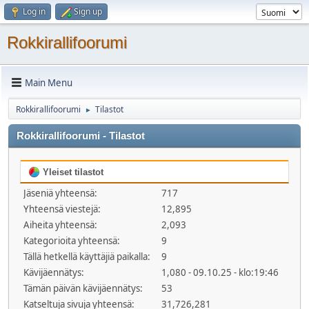
Log in
Sign up
Rokkirallifoorumi
Main Menu
Rokkirallifoorumi
Tilastot
►
Rokkirallifoorumi - Tilastot
Yleiset tilastot
Jäseniä yhteensä:
717
Yhteensä viestejä:
12,895
Aiheita yhteensä:
2,093
Kategorioita yhteensä:
9
Tällä hetkellä käyttäjiä paikalla:
9
Kävijäennätys:
1,080 - 09.10.25 - klo:19:46
Tämän päivän kävijäennätys:
53
Katseltuja sivuja yhteensä:
31,726,281