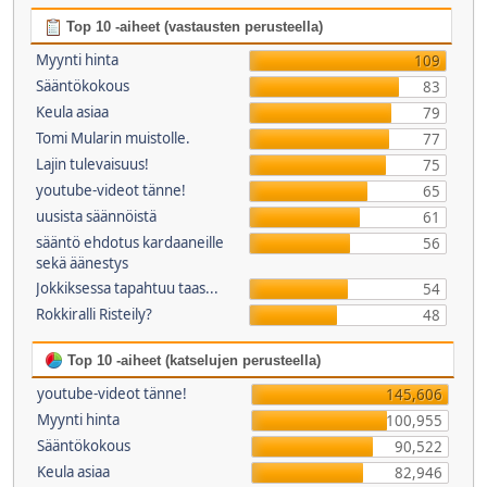
Top 10 -aiheet (vastausten perusteella)
Myynti hinta
109
Sääntökokous
83
Keula asiaa
79
Tomi Mularin muistolle.
77
Lajin tulevaisuus!
75
youtube-videot tänne!
65
uusista säännöistä
61
sääntö ehdotus kardaaneille
56
sekä äänestys
Jokkiksessa tapahtuu taas...
54
Rokkiralli Risteily?
48
Top 10 -aiheet (katselujen perusteella)
youtube-videot tänne!
145,606
Myynti hinta
100,955
Sääntökokous
90,522
Keula asiaa
82,946