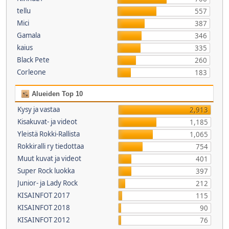
tellu
557
Mici
387
Gamala
346
kaius
335
Black Pete
260
Corleone
183
Alueiden Top 10
Kysy ja vastaa
2,913
Kisakuvat- ja videot
1,185
Yleistä Rokki-Rallista
1,065
Rokkiralli ry tiedottaa
754
Muut kuvat ja videot
401
Super Rock luokka
397
Junior- ja Lady Rock
212
KISAINFOT 2017
115
KISAINFOT 2018
90
KISAINFOT 2012
76