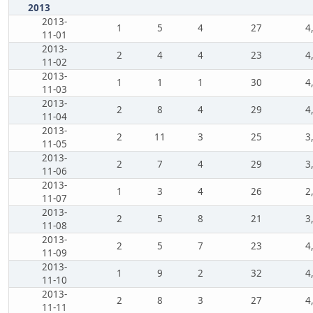
2013
2013-
1
5
4
27
4
11-01
2013-
2
4
4
23
4
11-02
2013-
1
1
1
30
4
11-03
2013-
2
8
4
29
4
11-04
2013-
2
11
3
25
3
11-05
2013-
2
7
4
29
3
11-06
2013-
1
3
4
26
2
11-07
2013-
2
5
8
21
3
11-08
2013-
2
5
7
23
4
11-09
2013-
1
9
2
32
4
11-10
2013-
2
8
3
27
4
11-11