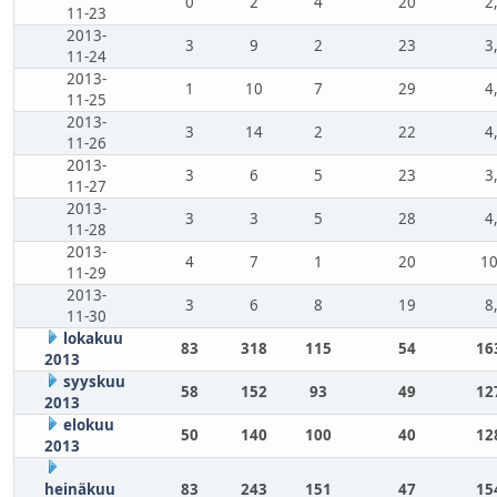
0
2
4
20
2
11-23
2013-
3
9
2
23
3
11-24
2013-
1
10
7
29
4
11-25
2013-
3
14
2
22
4
11-26
2013-
3
6
5
23
3
11-27
2013-
3
3
5
28
4
11-28
2013-
4
7
1
20
10
11-29
2013-
3
6
8
19
8
11-30
lokakuu
83
318
115
54
16
2013
syyskuu
58
152
93
49
12
2013
elokuu
50
140
100
40
12
2013
heinäkuu
83
243
151
47
15