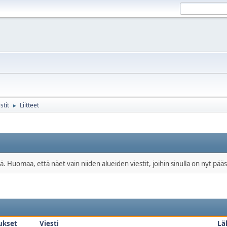
stit
Liitteet
►
ä. Huomaa, että näet vain niiden alueiden viestit, joihin sinulla on nyt pääs
ukset
Viesti
Lä