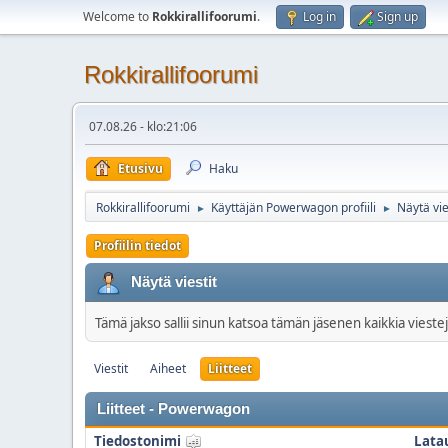
Welcome to
Rokkirallifoorumi
.
Log in
Sign up
Rokkirallifoorumi
07.08.26 - klo:21:06
Etusivu
Haku
Rokkirallifoorumi
Käyttäjän Powerwagon profiili
Näytä vie
►
►
Profiilin tiedot
Näytä viestit
Tämä jakso sallii sinun katsoa tämän jäsenen kaikkia viestej
Viestit
Aiheet
Liitteet
Liitteet - Powerwagon
Tiedostonimi
Lata