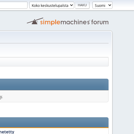
y.
hetetty