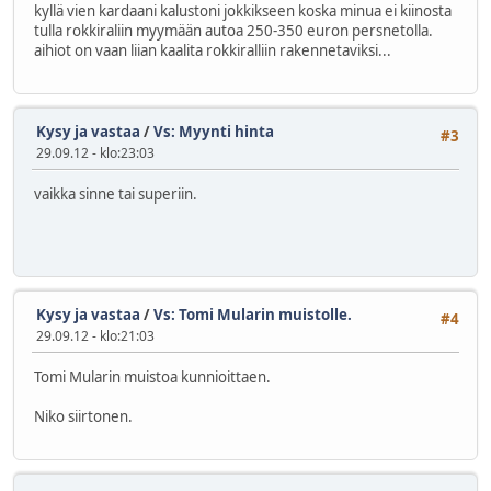
kyllä vien kardaani kalustoni jokkikseen koska minua ei kiinosta
tulla rokkiraliin myymään autoa 250-350 euron persnetolla.
aihiot on vaan liian kaalita rokkiralliin rakennetaviksi...
Kysy ja vastaa
/
Vs: Myynti hinta
#3
29.09.12 - klo:23:03
vaikka sinne tai superiin.
Kysy ja vastaa
/
Vs: Tomi Mularin muistolle.
#4
29.09.12 - klo:21:03
Tomi Mularin muistoa kunnioittaen.
Niko siirtonen.