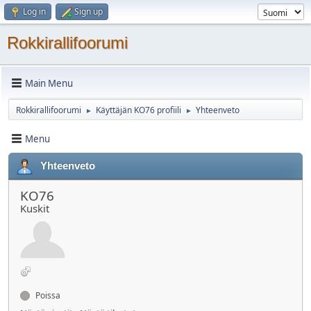
Log in
Sign up
Rokkirallifoorumi
Main Menu
Rokkirallifoorumi
Käyttäjän KO76 profiili
Yhteenveto
►
►
Menu
Yhteenveto
KO76
Kuskit
Poissa