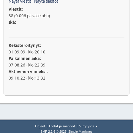
Näytä viestit
Näytä tilastot
Viestit:
38 (0.006 päivää kohti)
Ikä:
-
Rekisteröitynyt:
01.09.09 - klo:20:10
Paikallinen aika:
07.08.26 - klo:22:39
Aktiivinen viimeksi:
09.10.22 - klo:13:32
|
|
Ohjeet
Ehdot ja säännöt
Siirry ylös ▲
,
SMF 2.1.6 © 2025
Simple Machines