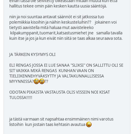
eihän tässä ole selvitetty oikeastaan mitään muuta kun että
hallitus tekee omin päin kesken kautta uusia sääntöjä.
niin ja noi suuntaa antavat säännöt ei sit jatkossa tuo
polemiikkia kisoihin ja näihin keskusteluihin?? jokainen voi
tietysti aavistella mitä haluaa mut aavisteleeko
kilpakumppanit,tuomarit,katsastusmiehet jne samalla tavalla
kuin itse ja jos ja kun eivät niin siitä se taas alkaa seuraava sota.
JA TÄRKEIN KYSYMYS OLI
ELI RENGAS JOSSA EI LUE SANAA "SLIKSI" ON SALLITTU OLI SE
SIT VAIKKA MIKÄ RENGAS KUNHAN VAAN ON
TIELIIKENNEHYVÄKSYTTY JA VALTAKUNNALLISESSA
MYYNNISSÄ?
??
ODOTAN PIKAISTA VASTAUSTA OLIS VISSIIN NOI KISAT
TULOSSA!!!!!
ja tästä varmaan sit napsahtaa ensimmäinen nimi varotus
listoihin kun jostain taas kehtasin avautua