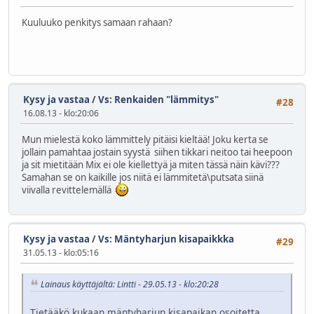
Kuuluuko penkitys samaan rahaan?
Kysy ja vastaa
/
Vs: Renkaiden "lämmitys"
#28
16.08.13 - klo:20:06
Mun mielestä koko lämmittely pitäisi kieltää! Joku kerta se
jollain pamahtaa jostain syystä siihen tikkari neitoo tai heepoon
ja sit mietitään Mix ei ole kiellettyä ja miten tässä näin kävi???
Samahan se on kaikille jos niitä ei lämmitetä\putsata siinä
viivalla revittelemällä
Kysy ja vastaa
/
Vs: Mäntyharjun kisapaikkka
#29
31.05.13 - klo:05:16
Lainaus käyttäjältä: Lintti - 29.05.13 - klo:20:28
Tietääkö kukaan mäntyharjun kisapaikan osoitetta.