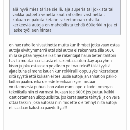
älä hyvä mies tärise siellä, aja superia tai jokkista tai
vaikka pulpetti venettä saat rahoilles vastinetta..
kukaan ei pakota ketään rakentamaan rahalla..
kerkeeviä autoja on mahdollista tehdä 600erkkiin jos ei
laske työlleen hintaa
en hae rahoilleni vastinetta mutta kun ihmiset jotka vaan ostaa
autoja eivät ymmärrä että sitä autoa ei rakenneta silla 600€
millä se pitää myydä ei kait ne rakentajat halua tieten tahtoin
hävitä muutamaa satasta et rakentaa auton ,käy ajaa yhen
kisan ja joku ostaa sen pojalleen peltoautoksi!! tällä tyylillä
ajateltuna ei mene kauan kun rokkiralli loppuu yksinkertaisesti
siitä syystä että kukaan ei tee uusia autoja ja vanhat on pakko
laittaa paaliin. eikä ole edelleenkään kyse mistään
virittämisestä puhun ihan vakio esim. opel c kadet omegan
tekniikalla niin ei varmasti kukaan tee 600€ jos joutuu kaikki
osat ostamaan ulkopuolisilta. jos kerta saatte tehtyä ja on vara
ottaa takkiin joka autossa niin mix ette ole tehnyt niitä autoja
et saadaan kalustoa päivitettyä!!!