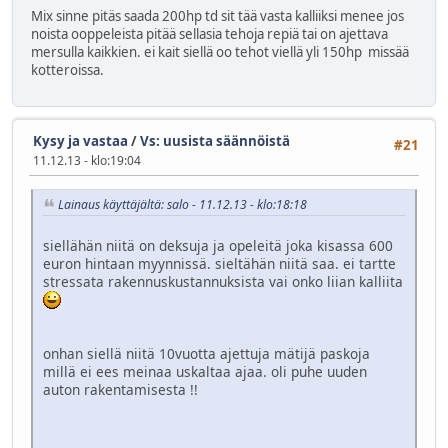
Mix sinne pitäs saada 200hp td sit tää vasta kalliiksi menee jos
noista ooppeleista pitää sellasia tehoja repiä tai on ajettava
mersulla kaikkien. ei kait siellä oo tehot viellä yli 150hp missää
kotteroissa.
Kysy ja vastaa
/
Vs: uusista säännöistä
#21
11.12.13 - klo:19:04
Lainaus käyttäjältä: salo - 11.12.13 - klo:18:18
siellähän niitä on deksuja ja opeleitä joka kisassa 600
euron hintaan myynnissä. sieltähän niitä saa. ei tartte
stressata rakennuskustannuksista vai onko liian kalliita
onhan siellä niitä 10vuotta ajettuja mätijä paskoja
millä ei ees meinaa uskaltaa ajaa. oli puhe uuden
auton rakentamisesta !!