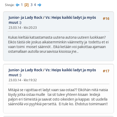
1
3
4
Sivuja
2
Junior- ja Lady Rock
/
Vs: Heips kaikki ladyt ja myös
#16
muut :)
23.03.14 - klo:20:23
Kukas kieltää katsastamasta uutena autona uuteen luokkaan?
Eikös tästä ole joskus aikaisemminkin väännetty ja todettu et ei
vaan toimi moiset säännöt . Eikä ketään voi pakottaa ajamaan
ostamallaan autolla seuraavissa kisoissa jne..
Junior- ja Lady Rock
/
Vs: Heips kaikki ladyt ja myös
#17
muut :)
23.03.14 - klo:19:32
Mitäpä se rajoittaa et ladyt vaan saa ostaa?? Eiköhän niitä naisia
löydy jotka ostaa muille tai sit tulee yhteen kisaan leidejä
paljon eri tiimeistä ja saavat osto oikeiden ja kappas sit uudella
säännöllä voi pyyhkiä persettä. Ei tule ko. Ehdotus toimimaan!!