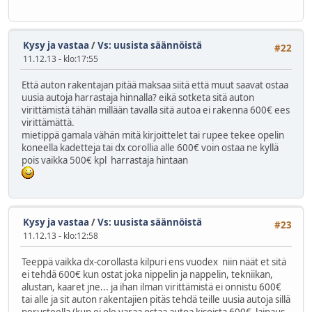
Kysy ja vastaa
/
Vs: uusista säännöistä
#22
11.12.13 - klo:17:55
Että auton rakentajan pitää maksaa siitä että muut saavat ostaa
uusia autoja harrastaja hinnalla? eikä sotketa sitä auton
virittämistä tähän millään tavalla sitä autoa ei rakenna 600€ ees
virittämättä.
mietippä gamala vähän mitä kirjoittelet tai rupee tekee opelin
koneella kadetteja tai dx corollia alle 600€ voin ostaa ne kyllä
pois vaikka 500€ kpl harrastaja hintaan
Kysy ja vastaa
/
Vs: uusista säännöistä
#23
11.12.13 - klo:12:58
Teeppä vaikka dx-corollasta kilpuri ens vuodex niin näät et sitä
ei tehdä 600€ kun ostat joka nippelin ja nappelin, tekniikan,
alustan, kaaret jne... ja ihan ilman virittämistä ei onnistu 600€
tai alle ja sit auton rakentajien pitäs tehdä teille uusia autoja sillä
perusteella (kun ei ole varaa ostaa autoa kisoista 600€ lainaus