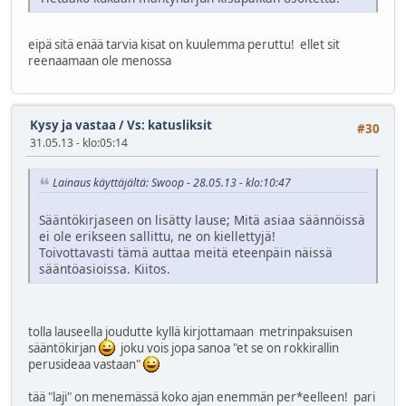
eipä sitä enää tarvia kisat on kuulemma peruttu! ellet sit
reenaamaan ole menossa
Kysy ja vastaa
/
Vs: katusliksit
#30
31.05.13 - klo:05:14
Lainaus käyttäjältä: Swoop - 28.05.13 - klo:10:47
Sääntökirjaseen on lisätty lause; Mitä asiaa säännöissä
ei ole erikseen sallittu, ne on kiellettyjä!
Toivottavasti tämä auttaa meitä eteenpäin näissä
sääntöasioissa. Kiitos.
tolla lauseella joudutte kyllä kirjottamaan metrinpaksuisen
sääntökirjan
joku vois jopa sanoa "et se on rokkirallin
perusideaa vastaan"
tää "laji" on menemässä koko ajan enemmän per*eelleen! pari