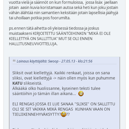
vuotta vielä ja säännöt on kun formuloissa, jossa lisäx jaellaan
jotain aasin kuvia koristamaan autoa sekä heti kun joku jostain
vähän älähtää niin samantien keksitään jotain lapsellisia jäähyjä
tai uhoillaan potkia pois foorumilta.
ps.ennen tätä aihetta oli yleisessä tiedossa ja joskus
muistaakseni KIRJOITETTU SÄÄNTÖIHINKIN "MIKÄ EI OLE
KIELLETTYÄ ON SALLITTUA" MUT SE OLI ENNEN
HALLITUSNEUVVOTTELUJA.
Lainaus käyttäjältä: Swoop - 27.05.13 - klo:21:56
Sliksit ovat kiellettyjä. Kaikki renkaat, joissa on sana
sliksi, ovat kiellettyjä -> näin ollen myös kun puhumme
KATU
slikseistä.
Älkääkä olko huolissanne, kyseinen teksti tulee
sääntöihin jo tämän illan aikana...
ELI RENGAS JOSSA EI LUE SANAA "SLIKSI" ON SALLITTU
OLI SE SIT VAIKKA MIKÄ RENGAS KUNHAN VAAN ON
TIELIIKENNEHYVÄKSYTTY?
??