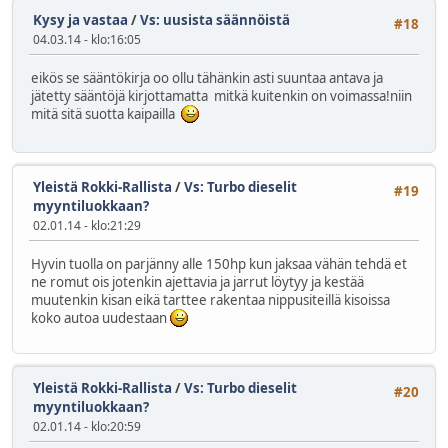
Kysy ja vastaa
/
Vs: uusista säännöistä
#18
04.03.14 - klo:16:05
eikös se sääntökirja oo ollu tähänkin asti suuntaa antava ja
jätetty sääntöjä kirjottamatta mitkä kuitenkin on voimassa!niin
mitä sitä suotta kaipailla
Yleistä Rokki-Rallista
/
Vs: Turbo dieselit
#19
myyntiluokkaan?
02.01.14 - klo:21:29
Hyvin tuolla on parjänny alle 150hp kun jaksaa vähän tehdä et
ne romut ois jotenkin ajettavia ja jarrut löytyy ja kestää
muutenkin kisan eikä tarttee rakentaa nippusiteillä kisoissa
koko autoa uudestaan
Yleistä Rokki-Rallista
/
Vs: Turbo dieselit
#20
myyntiluokkaan?
02.01.14 - klo:20:59