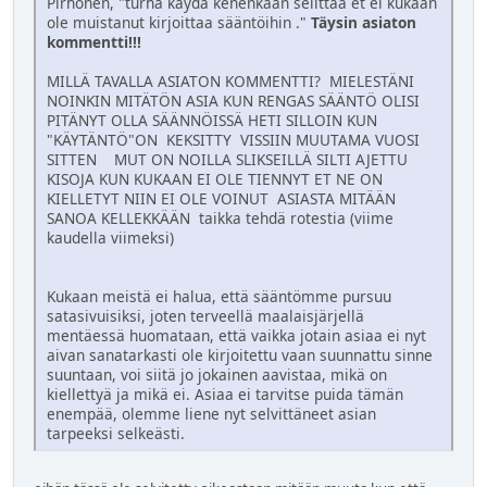
Pirhonen, "turha käydä kenenkään selittää et ei kukaan
ole muistanut kirjoittaa sääntöihin ."
Täysin asiaton
kommentti!!!
MILLÄ TAVALLA ASIATON KOMMENTTI? MIELESTÄNI
NOINKIN MITÄTÖN ASIA KUN RENGAS SÄÄNTÖ OLISI
PITÄNYT OLLA SÄÄNNÖISSÄ HETI SILLOIN KUN
"KÄYTÄNTÖ"ON KEKSITTY VISSIIN MUUTAMA VUOSI
SITTEN MUT ON NOILLA SLIKSEILLÄ SILTI AJETTU
KISOJA KUN KUKAAN EI OLE TIENNYT ET NE ON
KIELLETYT NIIN EI OLE VOINUT ASIASTA MITÄÄN
SANOA KELLEKKÄÄN taikka tehdä rotestia (viime
kaudella viimeksi)
Kukaan meistä ei halua, että sääntömme pursuu
satasivuisiksi, joten terveellä maalaisjärjellä
mentäessä huomataan, että vaikka jotain asiaa ei nyt
aivan sanatarkasti ole kirjoitettu vaan suunnattu sinne
suuntaan, voi siitä jo jokainen aavistaa, mikä on
kiellettyä ja mikä ei. Asiaa ei tarvitse puida tämän
enempää, olemme liene nyt selvittäneet asian
tarpeeksi selkeästi.