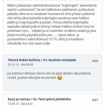
Millon julkaistaan sääntökokouksessa "kuljettajien" äänestämät
sääntö uudistukset? Tai siis hallituksen päättämät uudistukset.
paikalla olleena en ainakaan huomannut että yhtään päätöstä
olisi tehty äänestyksellä kuljettajien puolesta vaan hallitus
päätti ja nuija kopsahti pöytään. Poissa olleilta kuljettajilta
saaduilla valtakirjoilla ei tehnyt mitään hallitus ehdotti että ne
poltetaan hym... Valtakirja on kuitenkin virallinen asiakirja joka
pitää merkitä pöytäkirjoihin jne...... täysin laiton ja
puolueellinen sääntökokous! !!!! Ps. Kiitti jo etukäteen
vittuilioille kun otin asian esille
Yleistä Rokki-Rallista
/
Vs: Kuskien mielipide
#26
05.10.13 - klo:08:58
jos kahteen lähtöön menis niin sit pitäs lähdön olla yhdestä
rivistä ja pitäs olla kyllä muutenkin
Kysy ja vastaa
/
Vs: Testi päivä JoSeMoRa
#27
13.09.13 - klo:23:41