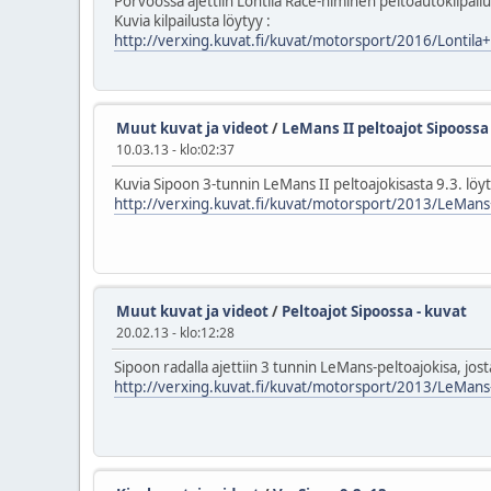
Porvoossa ajettiin Lontila Race-niminen peltoautokilpail
Kuvia kilpailusta löytyy :
http://verxing.kuvat.fi/kuvat/motorsport/2016/Lontil
Muut kuvat ja videot
/
LeMans II peltoajot Sipoossa 
10.03.13 - klo:02:37
Kuvia Sipoon 3-tunnin LeMans II peltoajokisasta 9.3. löy
http://verxing.kuvat.fi/kuvat/motorsport/2013/LeMans
Muut kuvat ja videot
/
Peltoajot Sipoossa - kuvat
20.02.13 - klo:12:28
Sipoon radalla ajettiin 3 tunnin LeMans-peltoajokisa, jost
http://verxing.kuvat.fi/kuvat/motorsport/2013/LeMans-