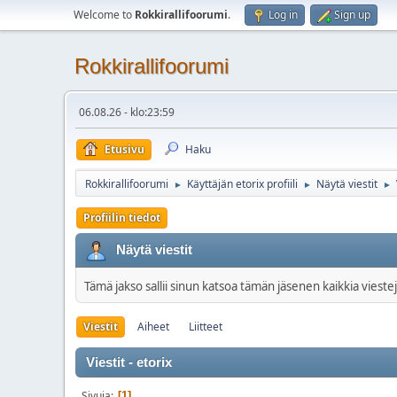
Welcome to
Rokkirallifoorumi
.
Log in
Sign up
Rokkirallifoorumi
06.08.26 - klo:23:59
Etusivu
Haku
Rokkirallifoorumi
Käyttäjän etorix profiili
Näytä viestit
►
►
►
Profiilin tiedot
Näytä viestit
Tämä jakso sallii sinun katsoa tämän jäsenen kaikkia viestej
Viestit
Aiheet
Liitteet
Viestit - etorix
Sivuja
1