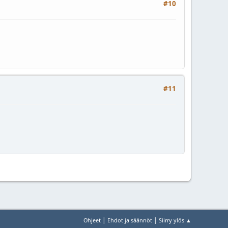
#10
#11
|
|
Ohjeet
Ehdot ja säännöt
Siirry ylös ▲