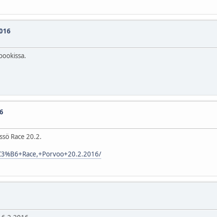
2016
ebookissa.
16
ssö Race 20.2.
s%C3%B6+Race,+Porvoo+20.2.2016/