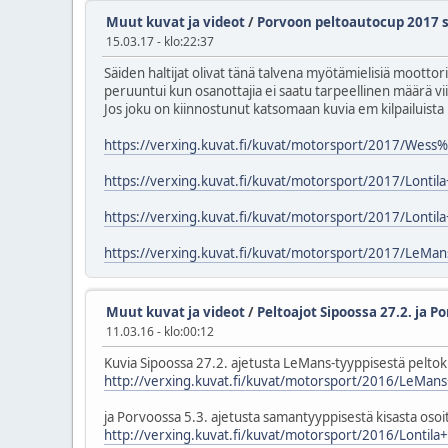
Muut kuvat ja videot
/
Porvoon peltoautocup 2017 
15.03.17 - klo:22:37
Säiden haltijat olivat tänä talvena myötämielisiä moottori
peruuntui kun osanottajia ei saatu tarpeellinen määrä vii
Jos joku on kiinnostunut katsomaan kuvia em kilpailuista ni
https://verxing.kuvat.fi/kuvat/motorsport/2017/We
https://verxing.kuvat.fi/kuvat/motorsport/2017/Lont
https://verxing.kuvat.fi/kuvat/motorsport/2017/Lont
https://verxing.kuvat.fi/kuvat/motorsport/2017/LeMan
Muut kuvat ja videot
/
Peltoajot Sipoossa 27.2. ja P
11.03.16 - klo:00:12
Kuvia Sipoossa 27.2. ajetusta LeMans-tyyppisestä peltoki
http://verxing.kuvat.fi/kuvat/motorsport/2016/LeMan
ja Porvoossa 5.3. ajetusta samantyyppisestä kisasta osoi
http://verxing.kuvat.fi/kuvat/motorsport/2016/Lontil