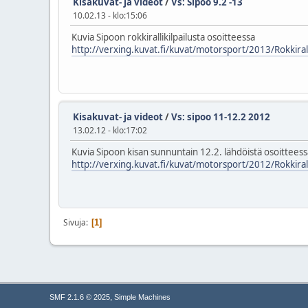
Kisakuvat- ja videot
/
Vs: Sipoo 9.2 -13
10.02.13 - klo:15:06
Kuvia Sipoon rokkirallikilpailusta osoitteessa
http://verxing.kuvat.fi/kuvat/motorsport/2013/Rokkiral
Kisakuvat- ja videot
/
Vs: sipoo 11-12.2 2012
13.02.12 - klo:17:02
Kuvia Sipoon kisan sunnuntain 12.2. lähdöistä osoitteess
http://verxing.kuvat.fi/kuvat/motorsport/2012/Rokkira
Sivuja
1
,
SMF 2.1.6 © 2025
Simple Machines