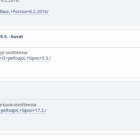
u 6.2.2016.
a+Race,+Porvoo+6.2.2016/
9.3. - kuvat
tyy osoitteessa
+II+peltoajot,+Sipoo+9.3./
a kuvia osioitteessa
peltoajot,+Sipoo+17.2./