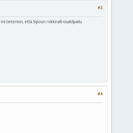
#3
mi tietenkin, että Sipoon rokkiralli-osakilpailu
#4