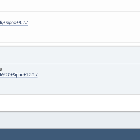
li,+Sipoo+9.2./
a
lli%2C+Sipoo+12.2./