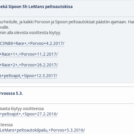
sekä Sipoon 5h LeMans peltoautokisa
urheilulle, ja kaikki Porvoon ja Sipoon peltoautokisat päästiin ajamaan. Har
valle.
in alla olevista osoitteista löytyy.
ss%C3%B6+Race+,+Porvoo+4.2.2017/
ila+Race+1+,+Porvoo+11.2.2017/
ila+Race+2+,+Porvoo+26.2.2017/
s+peltoajot,+Sipoo+12.3.2017/
orvoossa 5.3.
sasta löytyy osoitteessa
s+peltoajot+,+Sipoo+27.2.2016/
tteessa
a+LeMans+peltoautokilpailu,+Porvoo+5.3.2016/