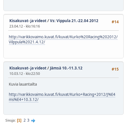
Kisakuvat- ja videot
/
Vs: Vippula 21.-22.04 2012
#14
23.04.12 - klo:16:16
http://varikkovaimo.kuvat.fi/kuvat/Kurko%20Racing%202012/
Vilppula%2021.4.12/
Kisakuvat- ja videot
/
Jämsä 10.-11.3.12
#15
10.03.12 - klo:22:50
Kuvia lauantailta
http://varikkovaimo.kuvat.fi/kuvat/Kurko+Racing+2012/J%E4
ms%E4+10.3.12/
2
3
Sivuja
1