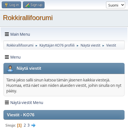
Log in
Sign up
Rokkirallifoorumi
Main Menu
Rokkirallifoorumi
Käyttäjän KO76 profiili
Näytä viestit
Viestit
►
►
►
Menu
Näytä viestit
Tämä jakso sallii sinun katsoa tämän jäsenen kaikkia viestejä.
Huomaa, että näet vain niiden alueiden viestit, joihin sinulla on nyt
pääsy.
Näytä viestit Menu
Viestit - KO76
2
3
Sivuja
1