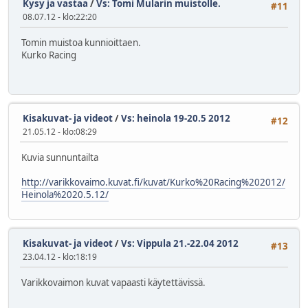
Kysy ja vastaa
/
Vs: Tomi Mularin muistolle.
#11
08.07.12 - klo:22:20
Tomin muistoa kunnioittaen.
Kurko Racing
Kisakuvat- ja videot
/
Vs: heinola 19-20.5 2012
#12
21.05.12 - klo:08:29
Kuvia sunnuntailta
http://varikkovaimo.kuvat.fi/kuvat/Kurko%20Racing%202012/
Heinola%2020.5.12/
Kisakuvat- ja videot
/
Vs: Vippula 21.-22.04 2012
#13
23.04.12 - klo:18:19
Varikkovaimon kuvat vapaasti käytettävissä.