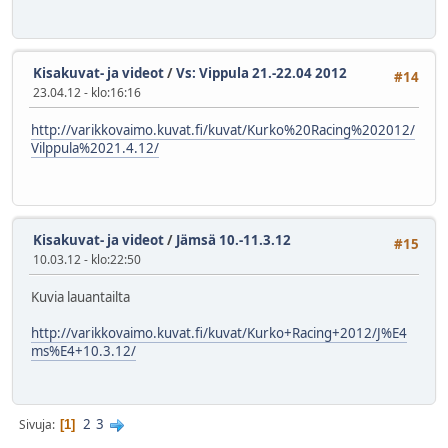
Kisakuvat- ja videot
/
Vs: Vippula 21.-22.04 2012
#14
23.04.12 - klo:16:16
http://varikkovaimo.kuvat.fi/kuvat/Kurko%20Racing%202012/
Vilppula%2021.4.12/
Kisakuvat- ja videot
/
Jämsä 10.-11.3.12
#15
10.03.12 - klo:22:50
Kuvia lauantailta
http://varikkovaimo.kuvat.fi/kuvat/Kurko+Racing+2012/J%E4
ms%E4+10.3.12/
2
3
Sivuja
1