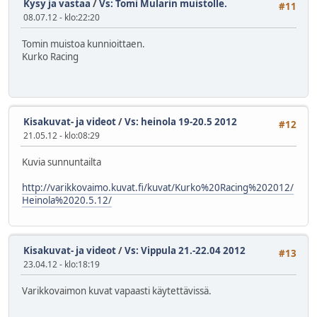
Kysy ja vastaa
/
Vs: Tomi Mularin muistolle.
#11
08.07.12 - klo:22:20
Tomin muistoa kunnioittaen.
Kurko Racing
Kisakuvat- ja videot
/
Vs: heinola 19-20.5 2012
#12
21.05.12 - klo:08:29
Kuvia sunnuntailta
http://varikkovaimo.kuvat.fi/kuvat/Kurko%20Racing%202012/
Heinola%2020.5.12/
Kisakuvat- ja videot
/
Vs: Vippula 21.-22.04 2012
#13
23.04.12 - klo:18:19
Varikkovaimon kuvat vapaasti käytettävissä.