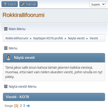
Log in
Sign up
Rokkirallifoorumi
Main Menu
Rokkirallifoorumi
Käyttäjän KO76 profiili
Näytä viestit
Viestit
►
►
►
Menu
Näytä viestit
Tämä jakso sallii sinun katsoa tämän jäsenen kaikkia viestejä.
Huomaa, että näet vain niiden alueiden viestit, joihin sinulla on nyt
pääsy.
Näytä viestit Menu
Viestit - KO76
2
3
Sivuja
1